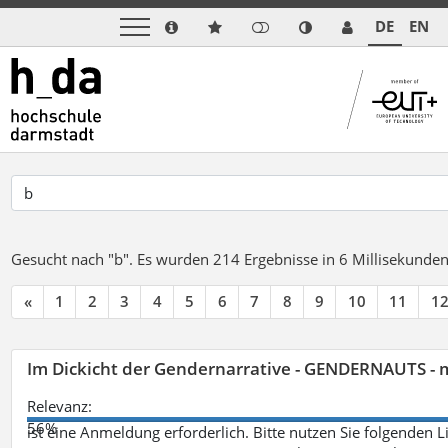
DE
EN
Gesucht nach "b".
Es wurden 214 Ergebnisse in 6 Millisekunde
«
1
2
3
4
5
6
7
8
9
10
11
1
Im Dickicht der Gendernarrative - GENDERNAUTS - 
Relevanz:
56%
ist eine Anmeldung erforderlich. Bitte nutzen Sie folgenden 