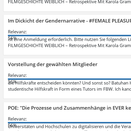
FILMGESCHICHTE WEIBLICH – Retrospektive Mit Karola Grama
Im Dickicht der Gendernarrative - #FEMALE PLEASUR
Relevanz:
56%
ist eine Anmeldung erforderlich. Bitte nutzen Sie folgenden 
FILMGESCHICHTE WEIBLICH – Retrospektive Mit Karola Grama
Vorstellung der gewählten Mitglieder
Relevanz:
56%
die Hilfskräfte entscheiden könnten? Und sonst so? Batuhan H
studentische Hilfskraft in Form eines Tutors im FBW. Ich kand
POE: "Die Prozesse und Zusammenhänge in EVER k
Relevanz:
56%
Universitäten und Hochschulen zu digitalisieren und die Ver