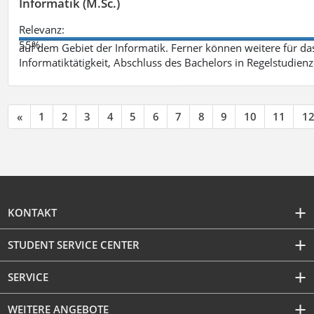
Informatik (M.Sc.)
Relevanz:
55%
auf dem Gebiet der Informatik. Ferner können weitere für das
Informatiktätigkeit, Abschluss des Bachelors in Regelstudienz
«
1
2
3
4
5
6
7
8
9
10
11
1
KONTAKT
STUDENT SERVICE CENTER
SERVICE
WEITERE ANGEBOTE