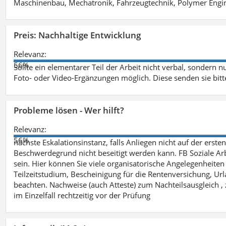
Maschinenbau, Mechatronik, Fahrzeugtechnik, Polymer Engine
Preis: Nachhaltige Entwicklung
Relevanz:
56%
Sollte ein elementarer Teil der Arbeit nicht verbal, sondern n
Foto- oder Video-Ergänzungen möglich. Diese senden sie bitt
Probleme lösen - Wer hilft?
Relevanz:
56%
nächste Eskalationsinstanz, falls Anliegen nicht auf der ers
Beschwerdegrund nicht beseitigt werden kann. FB Soziale Arbe
sein. Hier können Sie viele organisatorische Angelegenheiten 
Teilzeitstudium, Bescheinigung für die Rentenversichung, Ur
beachten. Nachweise (auch Atteste) zum Nachteilsausgleich , 
im Einzelfall rechtzeitig vor der Prüfung