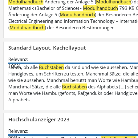
Modulhandbuch
Änderung der Anlage 5 (
Modulhandbuch
) 
Mathematik (Bachelor of Science) -
Modulhandbuch
793 KB O
Änderung der Anlage 5 (
Modulhandbuch
) der Besonderen Bes
Electrical Engineering and Information Technology – internati
(
Modulhandbuch
) der Besonderen Bestimmungen
Standard Layout, Kachellayout
Relevanz:
100%
sehen, ob alle
Buchstaben
da sind und wie sie aussehen. M
Handgloves, um Schriften zu testen. Manchmal Sätze, die all
wie sie aussehen. Manchmal benutzt man Worte wie Hamburg
Manchmal Sätze, die alle
Buchstaben
des Alphabets [...] sehe
man Worte wie Hamburgefonts, Rafgenduks oder Handgloves, 
Alphabets
Hochschulanzeiger 2023
Relevanz:
99%