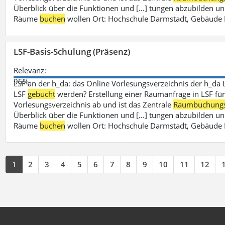
Überblick über die Funktionen und [...] tungen abzubilden un
Räume
buchen
wollen Ort: Hochschule Darmstadt, Gebäude 
LSF-Basis-Schulung (Präsenz)
Relevanz:
95%
LSF an der h_da: das Online Vorlesungsverzeichnis der h_da 
LSF
gebucht
werden? Erstellung einer Raumanfrage in LSF für e
Vorlesungsverzeichnis ab und ist das Zentrale
Raumbuchung
Überblick über die Funktionen und [...] tungen abzubilden un
Räume
buchen
wollen Ort: Hochschule Darmstadt, Gebäude 
1
2
3
4
5
6
7
8
9
10
11
12