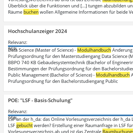
Überblick über die Funktionen und [...] tungen abzubilden un
Räume
buchen
wollen Allgemeine Informationen für beide V
Hochschulanzeiger 2024
Relevanz:
96%
Data Science (Master of Science) -
Modulhandbuch
Änderung 
Prüfungsordnung für den Masterstudiengang Data Science (M.S
BBPO 740 KB Gebäudesystemtechnik (Bachelor of Engineerin
Bestimmungen der Prüfungsordnung für den Bachelorstudien
Public Management (Bachelor of Science) -
Modulhandbuch
A
Prüfungsordnung für den Bachelorstudiengang Public
POE: "LSF - Basis-Schulung"
Relevanz:
95%
LSF an der h_da: das Online Vorlesungsverzeichnis der h_da 
LSF
gebucht
werden? Erstellung einer Raumanfrage in LSF für e
Vorlesungsverzeichnis ab und ist das Zentrale
Raumbuchung