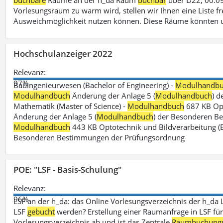
buchbare
Räume an der h_da Raum
buchbar
über D22, 00.09
Vorlesungsraum zu warm wird, stellen wir Ihnen eine Liste fr
Ausweichmöglichkeit nutzen können. Diese Räume könnten 
Hochschulanzeiger 2022
Relevanz:
97%
Bauingenieurwesen (Bachelor of Engineering) -
Modulhandb
Modulhandbuch
Änderung der Anlage 5 (
Modulhandbuch
) 
Mathematik (Master of Science) -
Modulhandbuch
687 KB Opt
Änderung der Anlage 5 (
Modulhandbuch
) der Besonderen Bes
Modulhandbuch
443 KB Optotechnik und Bildverarbeitung (B
Besonderen Bestimmungen der Prüfungsordnung
POE: "LSF - Basis-Schulung"
Relevanz:
96%
LSF an der h_da: das Online Vorlesungsverzeichnis der h_da 
LSF
gebucht
werden? Erstellung einer Raumanfrage in LSF für e
Vorlesungsverzeichnis ab und ist das Zentrale
Raumbuchung