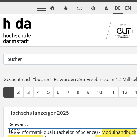
DE
EN
Gesucht nach "bücher".
Es wurden 235 Ergebnisse in 12 Milli
1
2
3
4
5
6
7
8
9
10
11
12
Hochschulanzeiger 2025
Relevanz:
100%
2025 Informatik dual (Bachelor of Science) -
Modulhandbuch