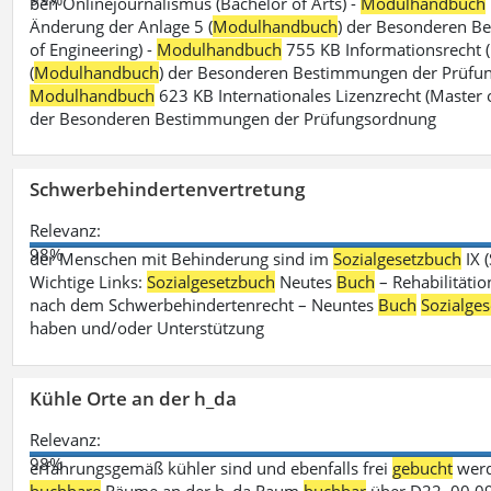
ben Onlinejournalismus (Bachelor of Arts) -
Modulhandbuch
Änderung der Anlage 5 (
Modulhandbuch
) der Besonderen B
of Engineering) -
Modulhandbuch
755 KB Informationsrecht (
(
Modulhandbuch
) der Besonderen Bestimmungen der Prüfungs
Modulhandbuch
623 KB Internationales Lizenzrecht (Master 
der Besonderen Bestimmungen der Prüfungsordnung
Schwerbehindertenvertretung
Relevanz:
98%
der Menschen mit Behinderung sind im
Sozialgesetzbuch
IX 
Wichtige Links:
Sozialgesetzbuch
Neutes
Buch
– Rehabilitätio
nach dem Schwerbehindertenrecht – Neuntes
Buch
Sozialge
haben und/oder Unterstützung
Kühle Orte an der h_da
Relevanz:
98%
erfahrungsgemäß kühler sind und ebenfalls frei
gebucht
werd