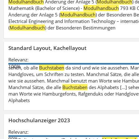
Modulhandbuch
Änderung der Anlage 5 (
Modulhandbuch
) 
Mathematik (Bachelor of Science) -
Modulhandbuch
793 KB O
Änderung der Anlage 5 (
Modulhandbuch
) der Besonderen Bes
Electrical Engineering and Information Technology – internati
(
Modulhandbuch
) der Besonderen Bestimmungen
Standard Layout, Kachellayout
Relevanz:
100%
sehen, ob alle
Buchstaben
da sind und wie sie aussehen. M
Handgloves, um Schriften zu testen. Manchmal Sätze, die all
wie sie aussehen. Manchmal benutzt man Worte wie Hamburg
Manchmal Sätze, die alle
Buchstaben
des Alphabets [...] sehe
man Worte wie Hamburgefonts, Rafgenduks oder Handgloves, 
Alphabets
Hochschulanzeiger 2023
Relevanz:
99%