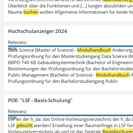
Überblick über die Funktionen und [...] tungen abzubilden un
Räume
buchen
wollen Allgemeine Informationen für beide V
Hochschulanzeiger 2024
Relevanz:
96%
Data Science (Master of Science) -
Modulhandbuch
Änderung 
Prüfungsordnung für den Masterstudiengang Data Science (M.S
BBPO 740 KB Gebäudesystemtechnik (Bachelor of Engineerin
Bestimmungen der Prüfungsordnung für den Bachelorstudien
Public Management (Bachelor of Science) -
Modulhandbuch
A
Prüfungsordnung für den Bachelorstudiengang Public
POE: "LSF - Basis-Schulung"
Relevanz:
95%
LSF an der h_da: das Online Vorlesungsverzeichnis der h_da 
LSF
gebucht
werden? Erstellung einer Raumanfrage in LSF für e
Vorlesungsverzeichnis ab und ist das Zentrale
Raumbuchung