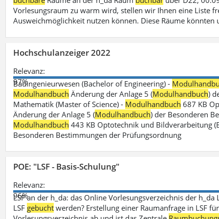
buchbare
Räume an der h_da Raum
buchbar
über D22, 00.09
Vorlesungsraum zu warm wird, stellen wir Ihnen eine Liste fr
Ausweichmöglichkeit nutzen können. Diese Räume könnten 
Hochschulanzeiger 2022
Relevanz:
97%
Bauingenieurwesen (Bachelor of Engineering) -
Modulhandb
Modulhandbuch
Änderung der Anlage 5 (
Modulhandbuch
) 
Mathematik (Master of Science) -
Modulhandbuch
687 KB Opt
Änderung der Anlage 5 (
Modulhandbuch
) der Besonderen Bes
Modulhandbuch
443 KB Optotechnik und Bildverarbeitung (B
Besonderen Bestimmungen der Prüfungsordnung
POE: "LSF - Basis-Schulung"
Relevanz:
96%
LSF an der h_da: das Online Vorlesungsverzeichnis der h_da 
LSF
gebucht
werden? Erstellung einer Raumanfrage in LSF für e
Vorlesungsverzeichnis ab und ist das Zentrale
Raumbuchung