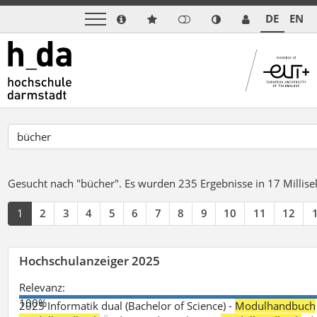
DE
EN
Gesucht nach "bücher".
Es wurden 235 Ergebnisse in 17 Milli
1
2
3
4
5
6
7
8
9
10
11
12
Hochschulanzeiger 2025
Relevanz:
100%
2025 Informatik dual (Bachelor of Science) -
Modulhandbuch