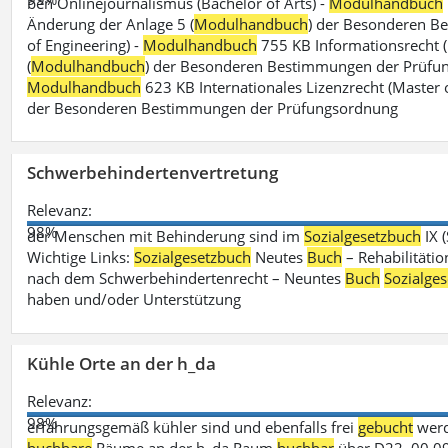
ben Onlinejournalismus (Bachelor of Arts) -
Modulhandbuch
Änderung der Anlage 5 (
Modulhandbuch
) der Besonderen B
of Engineering) -
Modulhandbuch
755 KB Informationsrecht (
(
Modulhandbuch
) der Besonderen Bestimmungen der Prüfungs
Modulhandbuch
623 KB Internationales Lizenzrecht (Master 
der Besonderen Bestimmungen der Prüfungsordnung
Schwerbehindertenvertretung
Relevanz:
98%
der Menschen mit Behinderung sind im
Sozialgesetzbuch
IX 
Wichtige Links:
Sozialgesetzbuch
Neutes
Buch
– Rehabilitätio
nach dem Schwerbehindertenrecht – Neuntes
Buch
Sozialge
haben und/oder Unterstützung
Kühle Orte an der h_da
Relevanz:
98%
erfahrungsgemäß kühler sind und ebenfalls frei
gebucht
werd