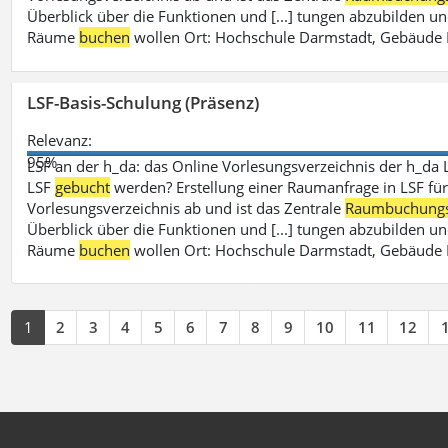
Überblick über die Funktionen und [...] tungen abzubilden un
Räume
buchen
wollen Ort: Hochschule Darmstadt, Gebäude 
LSF-Basis-Schulung (Präsenz)
Relevanz:
95%
LSF an der h_da: das Online Vorlesungsverzeichnis der h_da 
LSF
gebucht
werden? Erstellung einer Raumanfrage in LSF für e
Vorlesungsverzeichnis ab und ist das Zentrale
Raumbuchung
Überblick über die Funktionen und [...] tungen abzubilden un
Räume
buchen
wollen Ort: Hochschule Darmstadt, Gebäude 
1
2
3
4
5
6
7
8
9
10
11
12