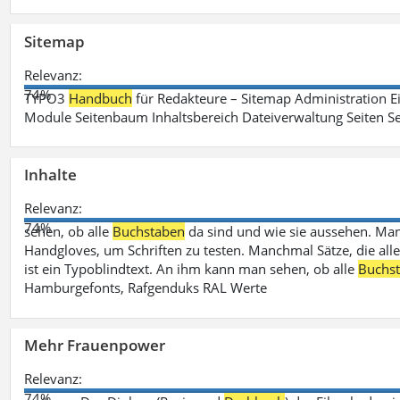
Sitemap
Relevanz:
74%
TYPO3
Handbuch
für Redakteure – Sitemap Administration Ei
Module Seitenbaum Inhaltsbereich Dateiverwaltung Seiten Se
Inhalte
Relevanz:
74%
sehen, ob alle
Buchstaben
da sind und wie sie aussehen. M
Handgloves, um Schriften zu testen. Manchmal Sätze, die all
ist ein Typoblindtext. An ihm kann man sehen, ob alle
Buchs
Hamburgefonts, Rafgenduks RAL Werte
Mehr Frauenpower
Relevanz:
74%