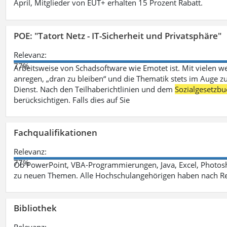
April, Mitglieder von EUT+ erhalten 15 Prozent Rabatt.
POE: "Tatort Netz - IT-Sicherheit und Privatsphäre"
Relevanz:
77%
Arbeitsweise von Schadsoftware wie Emotet ist. Mit vielen w
anregen, „dran zu bleiben“ und die Thematik stets im Auge zu
Dienst. Nach den Teilhaberichtlinien und dem
Sozialgesetzbu
berücksichtigen. Falls dies auf Sie
Fachqualifikationen
Relevanz:
77%
Ob PowerPoint, VBA-Programmierungen, Java, Excel, Photosh
zu neuen Themen. Alle Hochschulangehörigen haben nach Re
Bibliothek