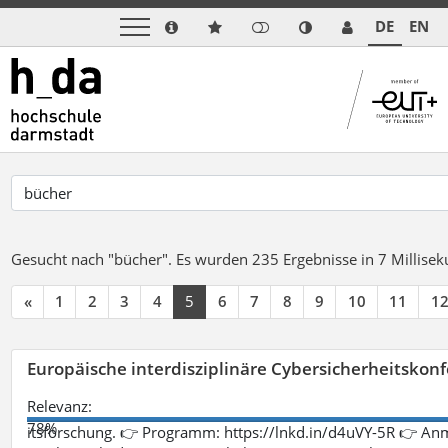
DE
EN
Gesucht nach "bücher".
Es wurden 235 Ergebnisse in 7 Millise
«
1
2
3
4
5
6
7
8
9
10
11
1
Europäische interdisziplinäre Cybersicherheitskonf
Relevanz:
78%
itsforschung. 👉 Programm: https://lnkd.in/d4uVY-5R 👉 An