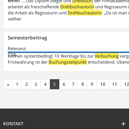
weiter … Das Diplom (Regie und
Drehbuch
) der Filmakademie
arbeitet als freischaffende
Drehbuchautorin
und Regisseurin in
die Arbeit als Regisseurin und
Drehbuchautorin
. „Da ist man 
seither
Semesterbeitrag
Relevanz:
73%
können systembedingt 10 Werktage bis zur
Verbuchung
verge
Fristwahrung ist der
Buchungszeitpunkt
entscheidend. Überw
«
1
2
3
4
5
6
7
8
9
10
11
1
KONTAKT