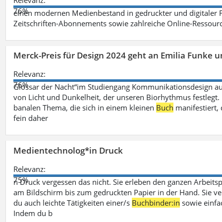
Relevanz:
76%
einen modernen Medienbestand in gedruckter und digitaler
Zeitschriften-Abonnements sowie zahlreiche Online-Ressou
Merck-Preis für Design 2024 geht an Emilia Funke 
Relevanz:
76%
Glossar der Nacht“im Studiengang Kommunikationsdesign aus
von Licht und Dunkelheit, der unseren Biorhythmus festlegt. 
banalen Thema, die sich in einem kleinen
Buch
manifestiert, 
fein daher
Medientechnolog*in Druck
Relevanz:
75%
n Druck vergessen das nicht. Sie erleben den ganzen Arbeitsp
am Bildschirm bis zum gedruckten Papier in der Hand. Sie v
du auch leichte Tätigkeiten einer/s
Buchbinder:in
sowie einfa
Indem du b