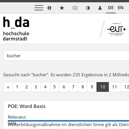
DE
EN
Gesucht nach "bücher".
Es wurden 235 Ergebnisse in 2 Millise
«
1
2
3
4
5
6
7
8
9
10
11
1
POE: Word Basis
Relevanz:
64%
Weiterbildungsmaßnahme im dienstlichen Sinne gilt als Dien