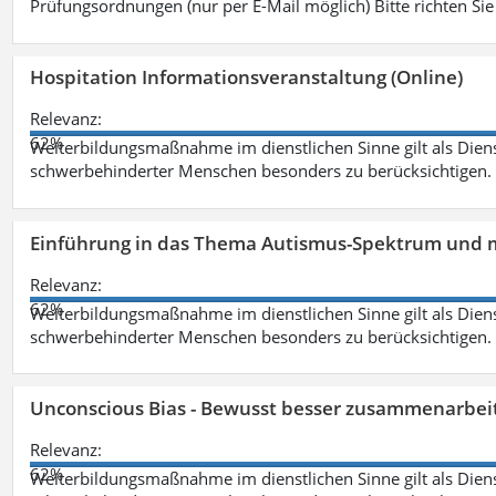
Prüfungsordnungen (nur per E-Mail möglich) Bitte richten Sie
Hospitation Informationsveranstaltung (Online)
Relevanz:
62%
Weiterbildungsmaßnahme im dienstlichen Sinne gilt als Dien
schwerbehinderter Menschen besonders zu berücksichtigen. Fa
Einführung in das Thema Autismus-Spektrum und m
Relevanz:
62%
Weiterbildungsmaßnahme im dienstlichen Sinne gilt als Dien
schwerbehinderter Menschen besonders zu berücksichtigen. Fa
Unconscious Bias - Bewusst besser zusammenarbeit
Relevanz:
62%
Weiterbildungsmaßnahme im dienstlichen Sinne gilt als Dien