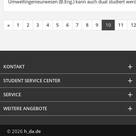
Umweltingenieurwesen (B.Eng.) kann auch dual studiert wer
«
1
2
3
4
5
6
7
8
9
10
11
1
KONTAKT
STUDENT SERVICE CENTER
SERVICE
WEITERE ANGEBOTE
© 2026
h_da.de