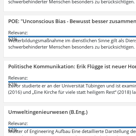
schwerbehinderter Menschen besonders zu berücksichtigen. Fa
POE: "Unconscious Bias - Bewusst besser zusamme
Relevanz:
62%
Weiterbildungsmaßnahme im dienstlichen Sinne gilt als Dien
schwerbehinderter Menschen besonders zu berücksichtigen. Fa
Politische Kommunikation: Erik Flügge ist neuer H
Relevanz:
62%
Zuvor studierte er an der Universität Tübingen und ist exami
(2016) und „Eine Kirche für viele statt heiligem Rest“ (2018) 
Umweltingenieurwesen (B.Eng.)
Relevanz:
62%
Master of Engineering Aufbau Eine detaillierte Darstellung de