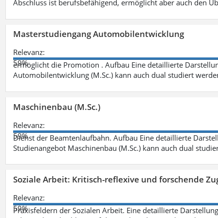
Abschluss ist berufsbefähigend, ermöglicht aber auch den Ü
Masterstudiengang Automobilentwicklung
Relevanz:
59%
ermöglicht die Promotion . Aufbau Eine detaillierte Darstellu
Automobilentwicklung (M.Sc.) kann auch dual studiert werde
Maschinenbau (M.Sc.)
Relevanz:
59%
Dienst der Beamtenlaufbahn. Aufbau Eine detaillierte Darstel
Studienangebot Maschinenbau (M.Sc.) kann auch dual studie
Soziale Arbeit: Kritisch-reflexive und forschende Zu
Relevanz:
59%
Praxisfeldern der Sozialen Arbeit. Eine detaillierte Darstellu