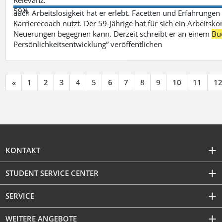
59%
auch Arbeitslosigkeit hat er erlebt. Facetten und Erfahrungen
Karrierecoach nutzt. Der 59-Jährige hat für sich ein Arbeitsk
Neuerungen begegnen kann. Derzeit schreibt er an einem
Bu
Persönlichkeitsentwicklung“ veröffentlichen
«
1
2
3
4
5
6
7
8
9
10
11
1
KONTAKT
STUDENT SERVICE CENTER
SERVICE
WEITERE ANGEBOTE