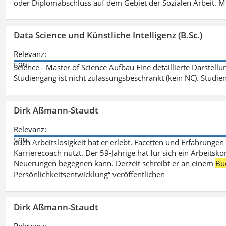
oder Diplomabschluss auf dem Gebiet der Sozialen Arbeit. M
Data Science und Künstliche Intelligenz (B.Sc.)
Relevanz:
59%
Science - Master of Science Aufbau Eine detaillierte Darstell
Studiengang ist nicht zulassungsbeschränkt (kein NC). Studie
Dirk Aßmann-Staudt
Relevanz:
59%
auch Arbeitslosigkeit hat er erlebt. Facetten und Erfahrungen
Karrierecoach nutzt. Der 59-Jährige hat für sich ein Arbeitsk
Neuerungen begegnen kann. Derzeit schreibt er an einem
Bu
Persönlichkeitsentwicklung“ veröffentlichen
Dirk Aßmann-Staudt
Relevanz: