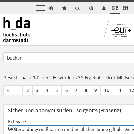
DE
EN
Gesucht nach "bücher".
Es wurden 235 Ergebnisse in 7 Millise
«
1
2
3
4
5
6
7
8
9
10
11
1
Sicher und anonym surfen - so geht's (Präsenz)
Relevanz:
59%
Weiterbildungsmaßnahme im dienstlichen Sinne gilt als Dien