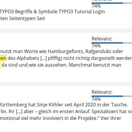
74%
 TYPO3 Begriffe & Symbole TYPO3 Tutorial Login
ten Seitentypen Seit
Relevanz:
74%
enutzt man Worte wie Hamburgefonts, Rafgenduks oder
ben
des Alphabets [...] pfiffig) nicht richtig dargestellt werde
n
da sind und wie sie aussehen. Manchmal benutzt man
Relevanz:
74%
rttemberg hat Sinje Köhler seit April 2020 in der Tasche.
n. Ihr [...] aber – gleich im ersten Anlauf. Spezialisiert hat s
motional viel mehr involviert in die Projekte.“ Vier ihrer