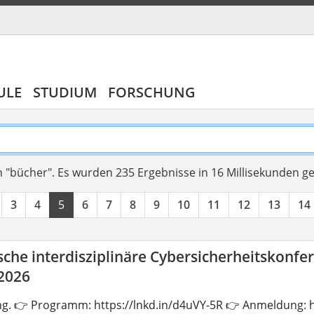
ULE
STUDIUM
FORSCHUNG
 "bücher".
Es wurden 235 Ergebnisse in 16 Millisekunden g
3
4
5
6
7
8
9
10
11
12
13
14
che interdisziplinäre Cybersicherheitskonfe
 2026
ng. 👉 Programm: https://lnkd.in/d4uVY-5R 👉 Anmeldung: h