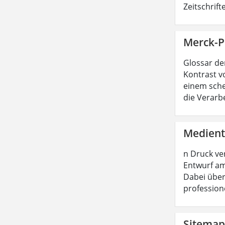
Zeitschrif
Merck-Pr
Glossar de
Kontrast vo
einem sche
die Verarb
Medient
n Druck ve
Entwurf am
Dabei über
profession
Sitemap