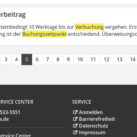
rbeitrag
tembedingt 10 Werktage bis zur
Verbuchung
vergehen. Erst
ng ist der
Buchungszeitpunkt
entscheidend. Überweisungsd
3
4
5
6
7
8
9
10
11
12
13
14
RVICE CENTER
SERVICE
.533-5551
Anmelden
a
.
de
Barrierefreiheit
Datenschutz
Impressum
ervice Center