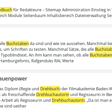
dbuch
für Redakteure – Sitemap Administration Einstieg in
eich Module Seitenbaum Inhaltsbereich Dateiverwaltung Sei
alle
Buchstaben
da sind und wie sie aussehen. Manchmal b
, um Schriften zu testen. Manchmal Sätze, die alle
Buchsta
in Typoblindtext. An ihm kann man sehen, ob alle
Buchstabe
 Hamburgefonts, Rafgenduks RAL Werte
rauenpower
as Diplom (Regie und
Drehbuch
) der Filmakademie Baden-Wü
t als freischaffende
Drehbuchautorin
und Regisseurin in Berli
e Arbeit als Regisseurin und
Drehbuchautorin
. „Da ist man e
e sind seither