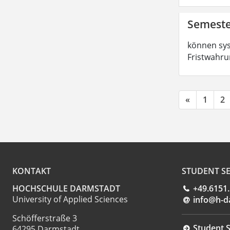
Semeste
können sys
Fristwahru
«
1
2
KONTAKT
STUDENT SE
HOCHSCHULE DARMSTADT
+49.6151
University of Applied Sciences
info@h-d
Schöfferstraße 3
Student S
64295 Darmstadt