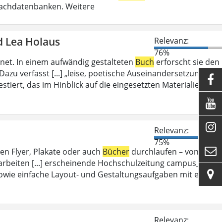
Fachdatenbanken. Weitere
d Lea Holaus
Relevanz:
76%
et. In einem aufwändig gestalteten
Buch
erforscht sie den
azu verfasst [...] „leise, poetische Auseinandersetzung mit

stiert, das im Hinblick auf die eingesetzten Materialien und


Relevanz:
75%

en Flyer, Plakate oder auch
Bücher
durchlaufen – von dem
arbeiten [...] erscheinende Hochschulzeitung campus_d.

wie einfache Layout- und Gestaltungsaufgaben mit einer
Relevanz: