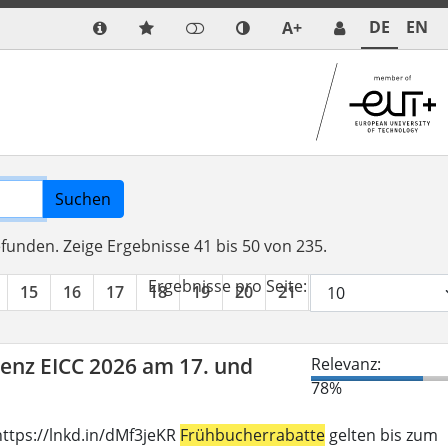
DE
EN
A+
Suchen
efunden.
Zeige Ergebnisse 41 bis 50 von 235.
Ergebnisse pro Seite:
15
16
17
18
19
20
21
22
23
24
renz EICC 2026 am 17. und
Relevanz:
78%
ttps://lnkd.in/dMf3jeKR
Frühbucherrabatte
gelten bis zum