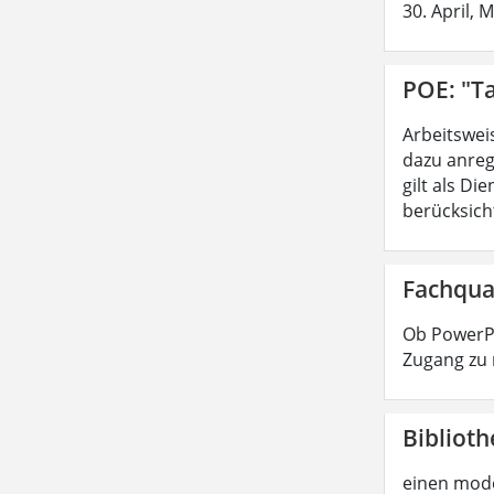
30. April, 
POE: "Ta
Arbeitswei
dazu anreg
gilt als D
berücksicht
Fachqua
Ob PowerPo
Zugang zu 
Biblioth
einen mode