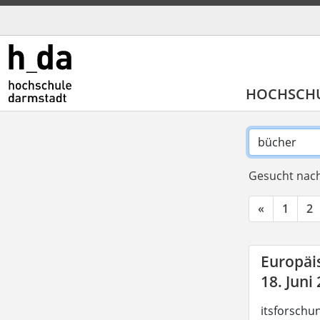
HOCHSCH
Gesucht nach
«
1
2
Europäis
18. Juni
itsforschu