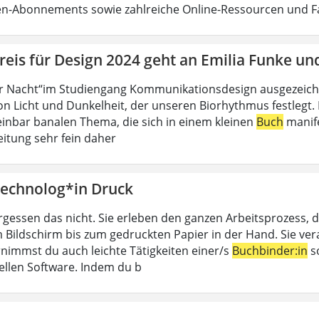
ten-Abonnements sowie zahlreiche Online-Ressourcen und 
eis für Design 2024 geht an Emilia Funke un
r Nacht“im Studiengang Kommunikationsdesign ausgezeichn
n Licht und Dunkelheit, der unseren Biorhythmus festlegt. D
inbar banalen Thema, die sich in einem kleinen
Buch
manife
eitung sehr fein daher
echnolog*in Druck
rgessen das nicht. Sie erleben den ganzen Arbeitsprozess, d
 Bildschirm bis zum gedruckten Papier in der Hand. Sie ver
nimmst du auch leichte Tätigkeiten einer/s
Buchbinder:in
so
ellen Software. Indem du b