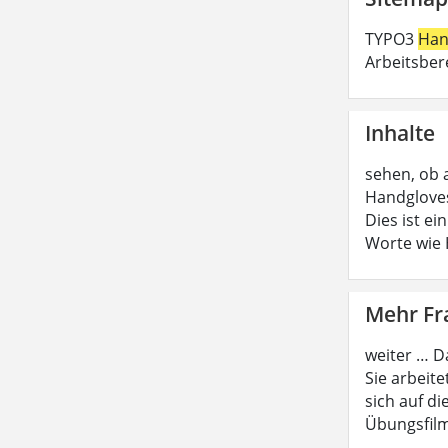
TYPO3
Han
Arbeitsber
Inhalte
sehen, ob 
Handgloves
Dies ist e
Worte wie
Mehr F
weiter … D
Sie arbeite
sich auf di
Übungsfilm