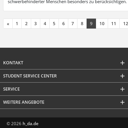
schwerbehinderter Menschen besonders zu berücksichtigen. Fa
«
1
2
3
4
5
6
7
8
9
10
11
1
KONTAKT
STUDENT SERVICE CENTER
SERVICE
WEITERE ANGEBOTE
© 2026
h_da.de