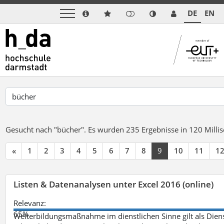
DE
EN
Gesucht nach "bücher".
Es wurden 235 Ergebnisse in 120 Mill
«
1
2
3
4
5
6
7
8
9
10
11
1
Listen & Datenanalysen unter Excel 2016 (online)
Relevanz:
65%
Weiterbildungsmaßnahme im dienstlichen Sinne gilt als Dien