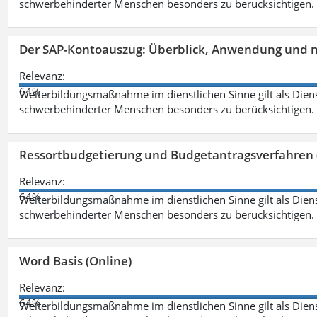
schwerbehinderter Menschen besonders zu berücksichtigen. Fa
Der SAP-Kontoauszug: Überblick, Anwendung und nü
Relevanz:
64%
Weiterbildungsmaßnahme im dienstlichen Sinne gilt als Dien
schwerbehinderter Menschen besonders zu berücksichtigen. Fa
Ressortbudgetierung und Budgetantragsverfahren 
Relevanz:
64%
Weiterbildungsmaßnahme im dienstlichen Sinne gilt als Dien
schwerbehinderter Menschen besonders zu berücksichtigen. Fa
Word Basis (Online)
Relevanz:
64%
Weiterbildungsmaßnahme im dienstlichen Sinne gilt als Dien