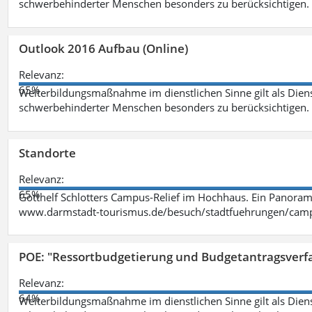
schwerbehinderter Menschen besonders zu berücksichtigen. Fa
Outlook 2016 Aufbau (Online)
Relevanz:
65%
Weiterbildungsmaßnahme im dienstlichen Sinne gilt als Dien
schwerbehinderter Menschen besonders zu berücksichtigen. Fa
Standorte
Relevanz:
65%
Gotthelf Schlotters Campus-Relief im Hochhaus. Ein Panorama
www.darmstadt-tourismus.de/besuch/stadtfuehrungen/cam
POE: "Ressortbudgetierung und Budgetantragsverf
Relevanz:
64%
Weiterbildungsmaßnahme im dienstlichen Sinne gilt als Dien