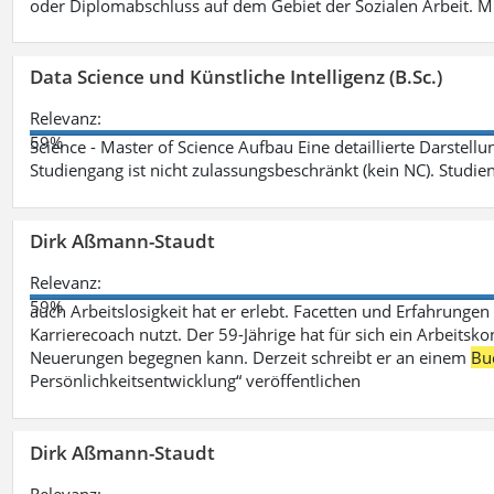
oder Diplomabschluss auf dem Gebiet der Sozialen Arbeit. M
Data Science und Künstliche Intelligenz (B.Sc.)
Relevanz:
59%
Science - Master of Science Aufbau Eine detaillierte Darstell
Studiengang ist nicht zulassungsbeschränkt (kein NC). Studie
Dirk Aßmann-Staudt
Relevanz:
59%
auch Arbeitslosigkeit hat er erlebt. Facetten und Erfahrungen
Karrierecoach nutzt. Der 59-Jährige hat für sich ein Arbeitsk
Neuerungen begegnen kann. Derzeit schreibt er an einem
Bu
Persönlichkeitsentwicklung“ veröffentlichen
Dirk Aßmann-Staudt
Relevanz: