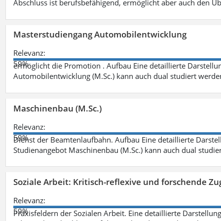
Abschluss ist berufsbefähigend, ermöglicht aber auch den Ü
Masterstudiengang Automobilentwicklung
Relevanz:
59%
ermöglicht die Promotion . Aufbau Eine detaillierte Darstellu
Automobilentwicklung (M.Sc.) kann auch dual studiert werde
Maschinenbau (M.Sc.)
Relevanz:
59%
Dienst der Beamtenlaufbahn. Aufbau Eine detaillierte Darstel
Studienangebot Maschinenbau (M.Sc.) kann auch dual studie
Soziale Arbeit: Kritisch-reflexive und forschende Zu
Relevanz:
59%
Praxisfeldern der Sozialen Arbeit. Eine detaillierte Darstellu