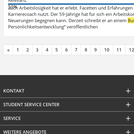
59%
auch Arbeitslosigkeit hat er erlebt. Facetten und Erfahrungen
Karrierecoach nutzt. Der 59-Jährige hat für sich ein Arbeitsk
Neuerungen begegnen kann. Derzeit schreibt er an einem
Bu
Persönlichkeitsentwicklung“ veröffentlichen
«
1
2
3
4
5
6
7
8
9
10
11
1
KONTAKT
STUDENT SERVICE CENTER
SERVICE
WEITERE ANGEBOTE