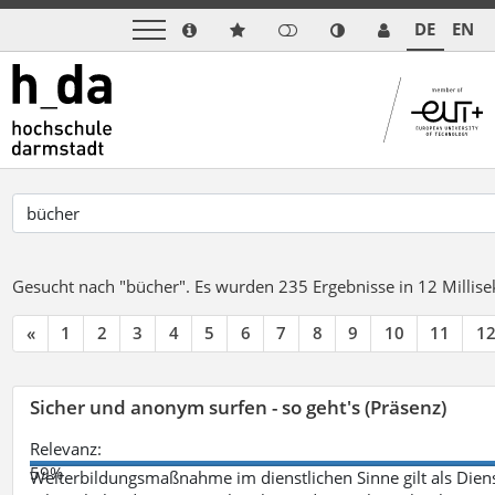
DE
EN
Gesucht nach "bücher".
Es wurden 235 Ergebnisse in 12 Milli
«
1
2
3
4
5
6
7
8
9
10
11
1
Sicher und anonym surfen - so geht's (Präsenz)
Relevanz:
59%
Weiterbildungsmaßnahme im dienstlichen Sinne gilt als Dien