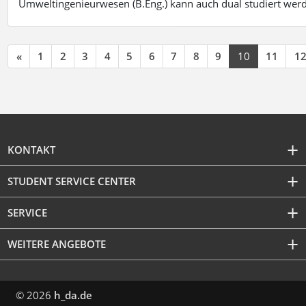
Umweltingenieurwesen (B.Eng.) kann auch dual studiert wer
«
1
2
3
4
5
6
7
8
9
10
11
1
KONTAKT
STUDENT SERVICE CENTER
SERVICE
WEITERE ANGEBOTE
© 2026
h_da.de