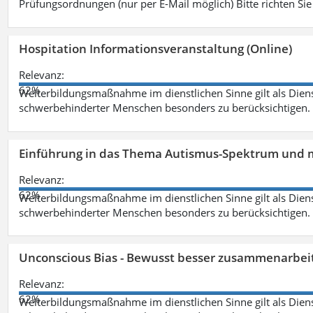
Prüfungsordnungen (nur per E-Mail möglich) Bitte richten Sie
Hospitation Informationsveranstaltung (Online)
Relevanz:
62%
Weiterbildungsmaßnahme im dienstlichen Sinne gilt als Dien
schwerbehinderter Menschen besonders zu berücksichtigen. Fa
Einführung in das Thema Autismus-Spektrum und m
Relevanz:
62%
Weiterbildungsmaßnahme im dienstlichen Sinne gilt als Dien
schwerbehinderter Menschen besonders zu berücksichtigen. Fa
Unconscious Bias - Bewusst besser zusammenarbeit
Relevanz:
62%
Weiterbildungsmaßnahme im dienstlichen Sinne gilt als Dien