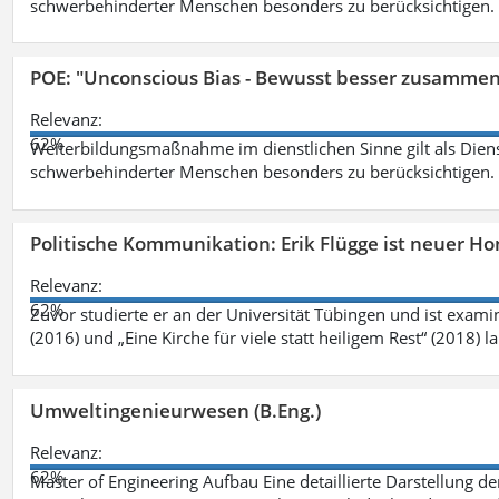
schwerbehinderter Menschen besonders zu berücksichtigen. Fa
POE: "Unconscious Bias - Bewusst besser zusamme
Relevanz:
62%
Weiterbildungsmaßnahme im dienstlichen Sinne gilt als Dien
schwerbehinderter Menschen besonders zu berücksichtigen. Fa
Politische Kommunikation: Erik Flügge ist neuer H
Relevanz:
62%
Zuvor studierte er an der Universität Tübingen und ist exami
(2016) und „Eine Kirche für viele statt heiligem Rest“ (2018) 
Umweltingenieurwesen (B.Eng.)
Relevanz:
62%
Master of Engineering Aufbau Eine detaillierte Darstellung de