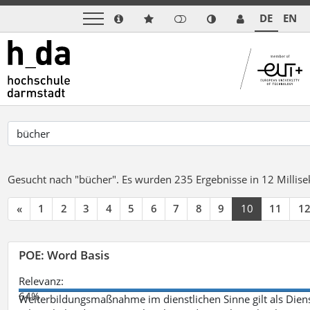
DE
EN
Gesucht nach "bücher".
Es wurden 235 Ergebnisse in 12 Milli
«
1
2
3
4
5
6
7
8
9
10
11
1
POE: Word Basis
Relevanz:
64%
Weiterbildungsmaßnahme im dienstlichen Sinne gilt als Dien