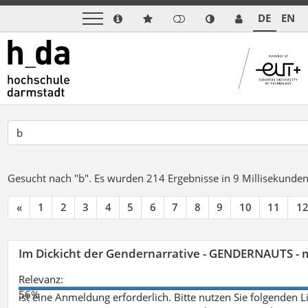
DE
EN
Gesucht nach "b".
Es wurden 214 Ergebnisse in 9 Millisekunde
«
1
2
3
4
5
6
7
8
9
10
11
1
Im Dickicht der Gendernarrative - GENDERNAUTS - 
Relevanz:
56%
ist eine Anmeldung erforderlich. Bitte nutzen Sie folgenden 