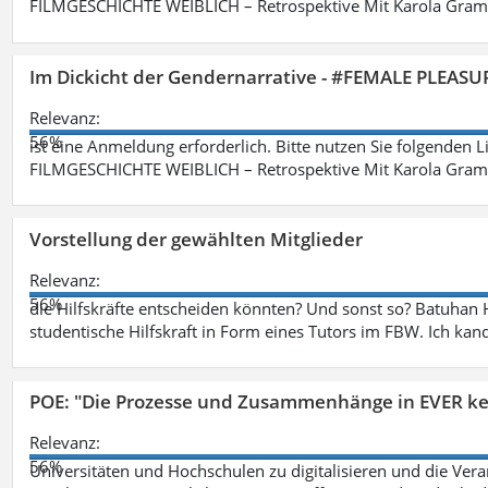
FILMGESCHICHTE WEIBLICH – Retrospektive Mit Karola Grama
Im Dickicht der Gendernarrative - #FEMALE PLEASUR
Relevanz:
56%
ist eine Anmeldung erforderlich. Bitte nutzen Sie folgenden 
FILMGESCHICHTE WEIBLICH – Retrospektive Mit Karola Grama
Vorstellung der gewählten Mitglieder
Relevanz:
56%
die Hilfskräfte entscheiden könnten? Und sonst so? Batuhan H
studentische Hilfskraft in Form eines Tutors im FBW. Ich kand
POE: "Die Prozesse und Zusammenhänge in EVER k
Relevanz:
56%
Universitäten und Hochschulen zu digitalisieren und die Ver