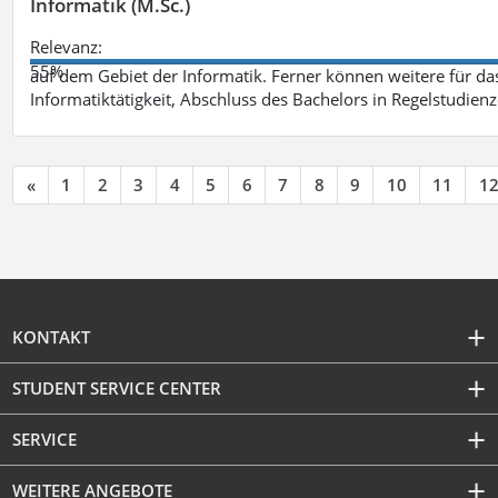
Informatik (M.Sc.)
Relevanz:
55%
auf dem Gebiet der Informatik. Ferner können weitere für das
Informatiktätigkeit, Abschluss des Bachelors in Regelstudienz
«
1
2
3
4
5
6
7
8
9
10
11
1
KONTAKT
STUDENT SERVICE CENTER
SERVICE
WEITERE ANGEBOTE