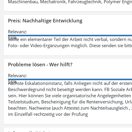
Maschinenbau, Mechatronik, Fahrzeugtechnik, Polymer Engine
Preis: Nachhaltige Entwicklung
Relevanz:
56%
Sollte ein elementarer Teil der Arbeit nicht verbal, sondern n
Foto- oder Video-Ergänzungen möglich. Diese senden sie bitt
Probleme lösen - Wer hilft?
Relevanz:
56%
nächste Eskalationsinstanz, falls Anliegen nicht auf der ers
Beschwerdegrund nicht beseitigt werden kann. FB Soziale Arbe
sein. Hier können Sie viele organisatorische Angelegenheiten 
Teilzeitstudium, Bescheinigung für die Rentenversichung, Ur
beachten. Nachweise (auch Atteste) zum Nachteilsausgleich , 
im Einzelfall rechtzeitig vor der Prüfung