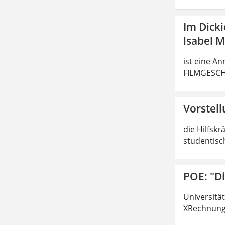
Im Dick
lsabel 
ist eine An
FILMGESCHI
Vorstell
die Hilfsk
studentisch
POE: "D
Universitä
XRechnung 