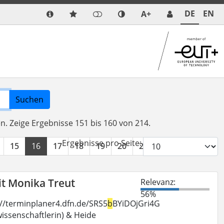
DE
EN
A+
Suchen
en.
Zeige Ergebnisse 151 bis 160 von 214.
Ergebnisse pro Seite:
15
16
17
18
19
20
21
22
»
it Monika Treut
Relevanz:
56%
s://terminplaner4.dfn.de/SRS5
b
BYiDOjGri4G
ssenschaftlerin) & Heide