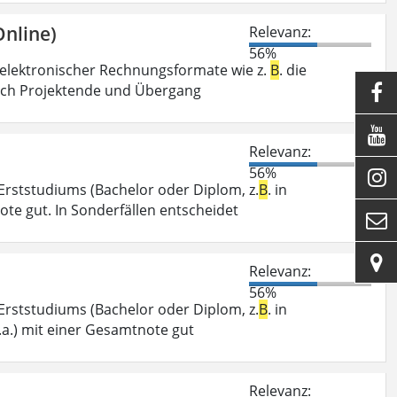
nline)
Relevanz:
56%
g elektronischer Rechnungsformate wie z.
B
. die
nach Projektende und Übergang


Relevanz:
56%

Erststudiums (Bachelor oder Diplom, z.
B
. in
te gut. In Sonderfällen entscheidet


Relevanz:
56%
Erststudiums (Bachelor oder Diplom, z.
B
. in
a.) mit einer Gesamtnote gut
Relevanz: