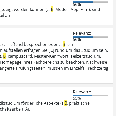
56%
l gezeigt werden können (z.
B
. Modell, App, Film), sind
ail an
Relevanz:
56%
 abschließend besprochen oder z.
B
. ein
laufstellen erfragen Sie [...] rund um das Studium sein.
z.
B
. campuscard, Master-Kennwort, Teilzeitstudium,
er Homepage Ihres Fachbereichs zu beachten. Nachweise
längerte Prüfungszeiten, müssen im Einzelfall rechtzeitig
Relevanz:
55%
ikstudium förderliche Aspekte (z.
B
. praktische
chaftsarbeit, Au