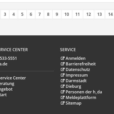
3
4
5
6
7
8
9
10
11
12
13
14
RVICE CENTER
SERVICE
.533-5551
Anmelden
a
.
de
Barrierefreiheit
Datenschutz
Impressum
ervice Center
Darmstadt
eratung
Dieburg
ngebot
Personen der h_da
tart
Meldeplattform
Sitemap