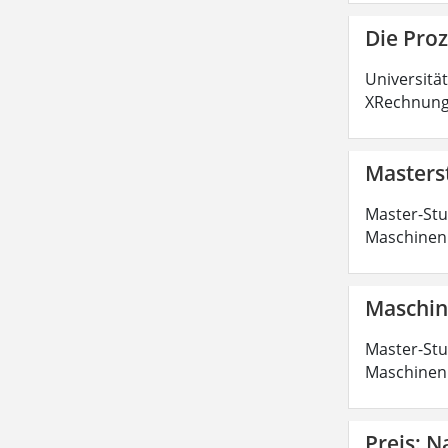
Die Pro
Universitä
XRechnung 
Masters
Master-Stu
Maschinenb
Maschin
Master-Stu
Maschinenb
Preis: N