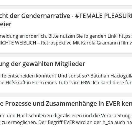
icht der Gendernarrative - #FEMALE PLEASURE 
Meier
meldung erforderlich. Bitte nutzen Sie folgenden Link: http
CHTE WEIBLICH – Retrospektive Mit Karola Gramann (Filmwi
ung der gewählten Mitglieder
räfte entscheiden könnten? Und sonst so? Batuhan Haciogulla
e Hilfskraft in Form eines Tutors im FBW. Ich kandidiere fü
ie Prozesse und Zusammenhänge in EVER ke
ten und Hochschulen zu digitalisieren und die Verarbeitun
zu ermöglichen. Der Begriff EVER wird an der h_da auch 