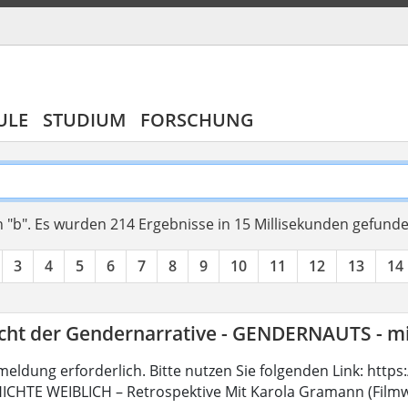
ULE
STUDIUM
FORSCHUNG
 "b".
Es wurden 214 Ergebnisse in 15 Millisekunden gefund
3
4
5
6
7
8
9
10
11
12
13
14
icht der Gendernarrative - GENDERNAUTS - m
meldung erforderlich. Bitte nutzen Sie folgenden Link: http
CHTE WEIBLICH – Retrospektive Mit Karola Gramann (Filmwi