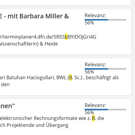
- mit Barbara Miller &
Relevanz:
56%
s://terminplaner4.dfn.de/SRS5
b
BYiDOjGri4G
ssenschaftlerin) & Heide
Relevanz:
56%
ri Batuhan Haciogullari, BWL (
B
. Sc.) , beschäftigt als
r den
nnen"
Relevanz:
56%
g elektronischer Rechnungsformate wie z.
B
. die
nach Projektende und Übergang