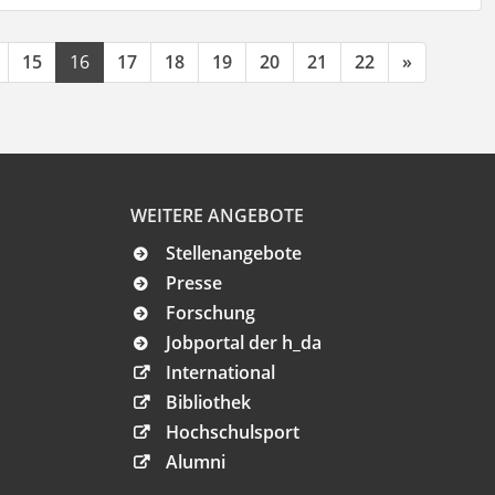
15
16
17
18
19
20
21
22
»
WEITERE ANGEBOTE
Stellenangebote
Presse
Forschung
Jobportal der h_da
International
Bibliothek
Hochschulsport
Alumni