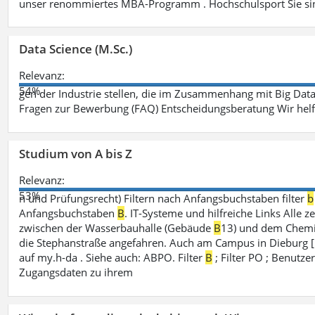
unser renommiertes MBA-Programm . Hochschulsport Sie sin
Data Science (M.Sc.)
Relevanz:
54%
gen der Industrie stellen, die im Zusammenhang mit Big Data
Fragen zur Bewerbung (FAQ) Entscheidungsberatung Wir hel
Studium von A bis Z
Relevanz:
53%
n und Prüfungsrecht) Filtern nach Anfangsbuchstaben filter
b
Anfangsbuchstaben
B
. IT-Systeme und hilfreiche Links Alle z
zwischen der Wasserbauhalle (Gebäude
B
13) und dem Chemi
die Stephanstraße angefahren. Auch am Campus in Dieburg [..
auf my.h-da . Siehe auch: ABPO. Filter
B
; Filter PO ; Benutz
Zugangsdaten zu ihrem