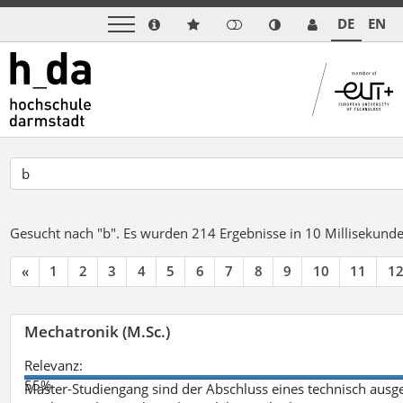
DE
EN
Gesucht nach "b".
Es wurden 214 Ergebnisse in 10 Millisekund
«
1
2
3
4
5
6
7
8
9
10
11
1
Mechatronik (M.Sc.)
Relevanz:
55%
Master-Studiengang sind der Abschluss eines technisch ausge