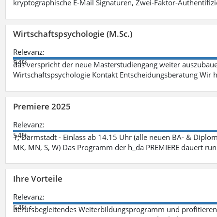
kryptographische E-Mail Signaturen, Zwei-Faktor-Authentifiz
Wirtschaftspsychologie (M.Sc.)
Relevanz:
54%
das verspricht der neue Masterstudiengang weiter auszubaue
Wirtschaftspsychologie Kontakt Entscheidungsberatung Wir h
Premiere 2025
Relevanz:
54%
1, Darmstadt - Einlass ab 14.15 Uhr (alle neuen BA- & Diplo
MK, MN, S, W) Das Programm der h_da PREMIERE dauert rund
Ihre Vorteile
Relevanz:
54%
berufsbegleitendes Weiterbildungsprogramm und profitieren S