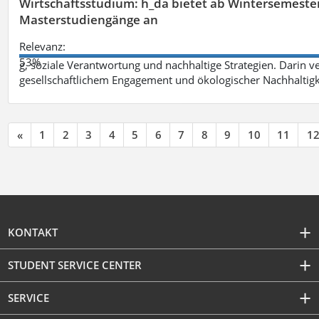
Wirtschaftsstudium: h_da bietet ab Wintersemester 
Masterstudiengänge an
Relevanz:
53%
g, soziale Verantwortung und nachhaltige Strategien. Darin ve
gesellschaftlichem Engagement und ökologischer Nachhaltigke
«
1
2
3
4
5
6
7
8
9
10
11
1
KONTAKT
STUDENT SERVICE CENTER
SERVICE