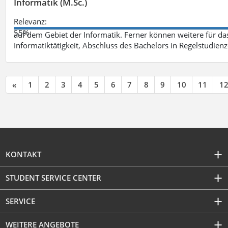
Informatik (M.Sc.)
Relevanz:
55%
auf dem Gebiet der Informatik. Ferner können weitere für das
Informatiktätigkeit, Abschluss des Bachelors in Regelstudienz
«
1
2
3
4
5
6
7
8
9
10
11
1
KONTAKT
STUDENT SERVICE CENTER
SERVICE
WEITERE ANGEBOTE