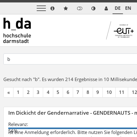
DE
EN
Gesucht nach "b".
Es wurden 214 Ergebnisse in 10 Millisekund
«
1
2
3
4
5
6
7
8
9
10
11
1
Im Dickicht der Gendernarrative - GENDERNAUTS - 
Relevanz:
56%
ist eine Anmeldung erforderlich. Bitte nutzen Sie folgenden 