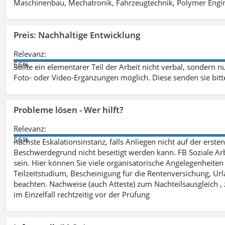
Maschinenbau, Mechatronik, Fahrzeugtechnik, Polymer Engine
Preis: Nachhaltige Entwicklung
Relevanz:
56%
Sollte ein elementarer Teil der Arbeit nicht verbal, sondern n
Foto- oder Video-Ergänzungen möglich. Diese senden sie bitt
Probleme lösen - Wer hilft?
Relevanz:
56%
nächste Eskalationsinstanz, falls Anliegen nicht auf der ers
Beschwerdegrund nicht beseitigt werden kann. FB Soziale Arbe
sein. Hier können Sie viele organisatorische Angelegenheiten 
Teilzeitstudium, Bescheinigung für die Rentenversichung, Ur
beachten. Nachweise (auch Atteste) zum Nachteilsausgleich , 
im Einzelfall rechtzeitig vor der Prüfung