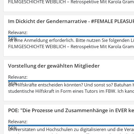
FILMGESCHICHTE WEIBLICH – Retrospektive Mit Karola Grama
Im Dickicht der Gendernarrative - #FEMALE PLEASUR
Relevanz:
56%
ist eine Anmeldung erforderlich. Bitte nutzen Sie folgenden 
FILMGESCHICHTE WEIBLICH – Retrospektive Mit Karola Grama
Vorstellung der gewählten Mitglieder
Relevanz:
56%
die Hilfskräfte entscheiden könnten? Und sonst so? Batuhan H
studentische Hilfskraft in Form eines Tutors im FBW. Ich kand
POE: "Die Prozesse und Zusammenhänge in EVER k
Relevanz:
56%
Universitäten und Hochschulen zu digitalisieren und die Ver