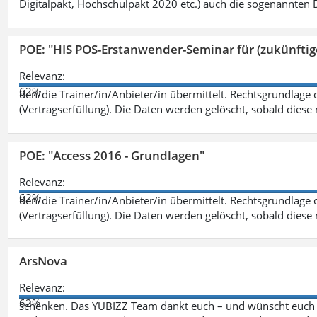
Digitalpakt, Hochschulpakt 2020 etc.) auch die sogenannten Dr
POE: "HIS POS-Erstanwender-Seminar für (zukünfti
Relevanz:
62%
den/die Trainer/in/Anbieter/in übermittelt. Rechtsgrundlage di
(Vertragserfüllung). Die Daten werden gelöscht, sobald diese 
POE: "Access 2016 - Grundlagen"
Relevanz:
62%
den/die Trainer/in/Anbieter/in übermittelt. Rechtsgrundlage di
(Vertragserfüllung). Die Daten werden gelöscht, sobald diese 
ArsNova
Relevanz:
62%
schenken. Das YUBIZZ Team dankt euch – und wünscht euch v