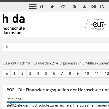
DE
EN
Gesucht nach "b".
Es wurden 214 Ergebnisse in 5 Millisekunde
«
1
2
3
4
5
6
7
8
9
10
11
1
POE: "Die Finanzierungsquellen der Hochschule un
Relevanz:
62%
und Ziele der Hochschule zu erreichen. Hierzu zählen neben