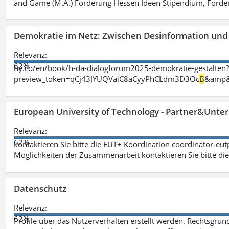
and Game (M.A.) Förderung Hessen Ideen Stipendium, Förder
Demokratie im Netz: Zwischen Desinformation un
Relevanz:
62%
ny.co/en/book/h-da-dialogforum2025-demokratie-gestalten
preview_token=qCj43JYUQVaiC8aCyyPhCLdm3D3Oc
B
&amp&
European University of Technology - Partner&Unter
Relevanz:
62%
kontaktieren Sie bitte die EUT+ Koordination coordinator-eu
Möglichkeiten der Zusammenarbeit kontaktieren Sie bitte di
Datenschutz
Relevanz:
62%
Profile über das Nutzerverhalten erstellt werden. Rechtsgrund