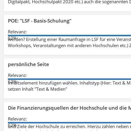
Digitalpakt, Hochschulpakt 2020 etc.) auch die sogenannten Dr
POE: "LSF - Basis-Schulung"
Relevanz:
62%
werden? Erstellung einer Raumanfrage in LSF für eine Veransta
Workshops, Veranstaltungen mit anderen Hochschulen etc.) Zi
persönliche Seite
Relevanz:
62%
Inhaltselement hinzufügen wählen. Inhaltstyp (Hier: Text & 
setzen Inhalt "Text & Medien"
Die Finanzierungsquellen der Hochschule und die M
Relevanz:
62%
und Ziele der Hochschule zu erreichen. Hierzu zählen neben