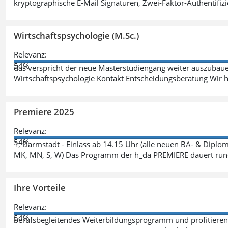
kryptographische E-Mail Signaturen, Zwei-Faktor-Authentifiz
Wirtschaftspsychologie (M.Sc.)
Relevanz:
54%
das verspricht der neue Masterstudiengang weiter auszubaue
Wirtschaftspsychologie Kontakt Entscheidungsberatung Wir h
Premiere 2025
Relevanz:
54%
1, Darmstadt - Einlass ab 14.15 Uhr (alle neuen BA- & Diplo
MK, MN, S, W) Das Programm der h_da PREMIERE dauert rund
Ihre Vorteile
Relevanz:
54%
berufsbegleitendes Weiterbildungsprogramm und profitieren S