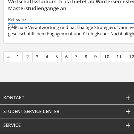
Wirtschaftsstudium: h_da bietet ab Wintersemester 
Masterstudiengänge an
Relevanz:
53%
g, soziale Verantwortung und nachhaltige Strategien. Darin ve
gesellschaftlichem Engagement und ökologischer Nachhaltigke
«
1
2
3
4
5
6
7
8
9
10
11
1
KONTAKT
STUDENT SERVICE CENTER
SERVICE