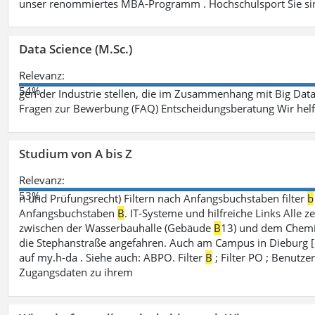
unser renommiertes MBA-Programm . Hochschulsport Sie sin
Data Science (M.Sc.)
Relevanz:
54%
gen der Industrie stellen, die im Zusammenhang mit Big Data
Fragen zur Bewerbung (FAQ) Entscheidungsberatung Wir hel
Studium von A bis Z
Relevanz:
53%
n und Prüfungsrecht) Filtern nach Anfangsbuchstaben filter
b
Anfangsbuchstaben
B
. IT-Systeme und hilfreiche Links Alle z
zwischen der Wasserbauhalle (Gebäude
B
13) und dem Chemi
die Stephanstraße angefahren. Auch am Campus in Dieburg [..
auf my.h-da . Siehe auch: ABPO. Filter
B
; Filter PO ; Benutz
Zugangsdaten zu ihrem