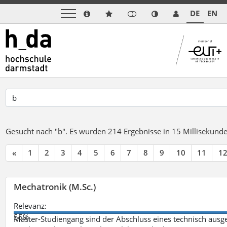
DE
EN
Gesucht nach "b".
Es wurden 214 Ergebnisse in 15 Millisekund
«
1
2
3
4
5
6
7
8
9
10
11
1
Mechatronik (M.Sc.)
Relevanz:
55%
Master-Studiengang sind der Abschluss eines technisch ausge