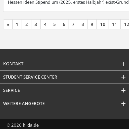
Hessen Ideen Stipendium (2025, erstes Halbjahr) exist-Grü
«
1
2
3
4
5
6
7
8
9
10
11
1
KONTAKT
STUDENT SERVICE CENTER
SERVICE
WEITERE ANGEBOTE
© 2026
h_da.de