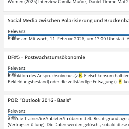
Women (2025) Interview Camila Muñoz, Daniel Timme Mai 
Social Media zwischen Polarisierung und Brückenbau
Relevanz:
60%
online am Mittwoch, 11. Februar 2026, um 13:00 Uhr statt. 
DF#5 – Postwachstumsökonomie
Relevanz:
60%
Reduktion des Anspruchsniveaus (z.
B
. Fleischkonsum halbier
Bekleidungsbestand) oder die vollständige Entsagung (z.
B
. k
POE: "Outlook 2016 - Basis"
Relevanz:
59%
den/die Trainer/in/Anbieter/in übermittelt. Rechtsgrundlage di
(Vertragserfüllung). Die Daten werden gelöscht, sobald diese 