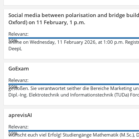
Social media between polarisation and bridge buildi
Oxford) on 11 February, 1 p.m.
Relevanz:
59%
online on Wednesday, 11 February 2026, at 1:00 p.m. Registr
DeepL
GoExam
Relevanz:
59%
gestoßen. Sie verantwortet seither die Bereiche Marketing 
Dipl.-Ing. Elektrotechnik und Informationstechnik (TUDa) F
aprevisAI
Relevanz:
59%
wünscht euch viel Erfolg! Studiengänge Mathematik (M.Sc.), Da