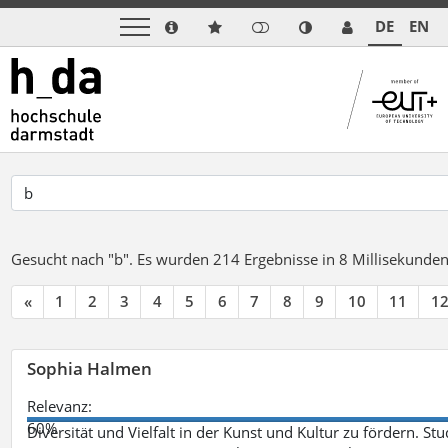
DE
EN
Gesucht nach "b".
Es wurden 214 Ergebnisse in 8 Millisekunde
«
1
2
3
4
5
6
7
8
9
10
11
1
Sophia Halmen
Relevanz:
60%
Diversität und Vielfalt in der Kunst und Kultur zu fördern. 