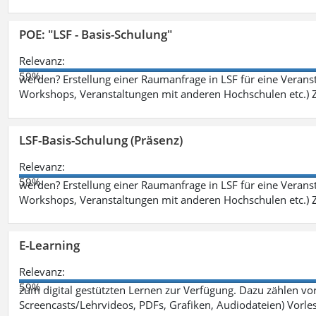
POE: "LSF - Basis-Schulung"
Relevanz:
59%
werden? Erstellung einer Raumanfrage in LSF für eine Veransta
Workshops, Veranstaltungen mit anderen Hochschulen etc.) Zi
LSF-Basis-Schulung (Präsenz)
Relevanz:
59%
werden? Erstellung einer Raumanfrage in LSF für eine Veransta
Workshops, Veranstaltungen mit anderen Hochschulen etc.) Zi
E-Learning
Relevanz:
59%
zum digital gestützten Lernen zur Verfügung. Dazu zählen vor 
Screencasts/Lehrvideos, PDFs, Grafiken, Audiodateien) Vorl