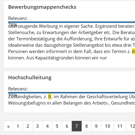
Bewerbungsmappenchecks
Relevanz:
79%
überzeugende Werbung in eigener Sache. Ergänzend beraten 
Stellensuche, zu Erwartungen der Arbeitgeber etc. Die Beratu
der Terminbestätigung die Aufforderung, Ihre Entwürfe für 
idealerweise das dazugehörige Stellenangebot bis etwa drei Ta
Personen werden informiert in dem Fall, dass ein Termin z.
können. Aus Kapazitätsgründen können wir nur
Hochschulleitung
Relevanz:
79%
Zuständigkeiten, z.
B
. im Rahmen der Geschäftsverteilung Üb
Weisungsbefugnis in allen Belangen des Arbeits-, Gesundhei
«
1
2
3
4
5
6
7
8
9
10
11
1