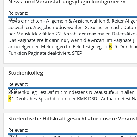
News- und Veranstaltungsplugin konfigurieren
Relevanz:
80%
News einrichten - Allgemein & Ansicht wählen 6. Reiter Allgeme
auswählen. Ausgabemodus wählen. 8. Sortieren nach: Datum/ U
per Mausklick wählen 22. Anzahl der maximalen Datensätze 
Das Paginate greift dann nur, wenn die Anzahl im Paginate [.
anzuzeigenden Meldungen im Feld festgelegt: z.
B
. 5. Durch 
Funktion Paginate deaktiviert. STEP
Studienkolleg
Relevanz:
80%
Studienkolleg TestDaf mit mindestens Niveaustufe 3 in allen 
B
1 Deutsches Sprachdiplom der KMK DSD I Aufnahmetest Nac
Studentische Hilfskraft gesucht - für unsere Veran
Relevanz:
79%