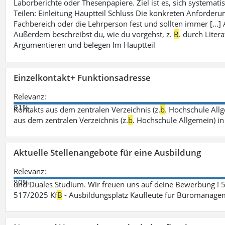
Laborberichte oder Thesenpapiere. Ziel ist es, sich systematisc
Teilen: Einleitung Hauptteil Schluss Die konkreten Anforderu
Fachbereich oder die Lehrperson fest und sollten immer [...
Außerdem beschreibst du, wie du vorgehst, z.
B
. durch Liter
Argumentieren und belegen Im Hauptteil
Einzelkontakt+ Funktionsadresse
Relevanz:
81%
Kontakts aus dem zentralen Verzeichnis (z.
b
. Hochschule All
aus dem zentralen Verzeichnis (z.
b
. Hochschule Allgemein) i
Aktuelle Stellenangebote für eine Ausbildung
Relevanz:
80%
und Duales Studium. Wir freuen uns auf deine Bewerbung ! 
517/2025 Kf
B
- Ausbildungsplatz Kaufleute für Büromanagem