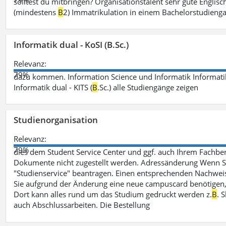
solltest du mitbringen? Organisationstalent sehr gute Engli
(mindestens
B
2) Immatrikulation in einem Bachelorstudieng
Informatik dual - KoSI (B.Sc.)
Relevanz:
79%
dazu kommen. Information Science und Informatik Informatik
Informatik dual - KITS (
B
.Sc.) alle Studiengänge zeigen
Studienorganisation
Relevanz:
79%
dies dem Student Service Center und ggf. auch Ihrem Fachber
Dokumente nicht zugestellt werden. Adressänderung Wenn Sie
"Studienservice" beantragen. Einen entsprechenden Nachweis 
Sie aufgrund der Änderung eine neue campuscard benötigen, 
Dort kann alles rund um das Studium gedruckt werden z.
B
. 
auch Abschlussarbeiten. Die Bestellung