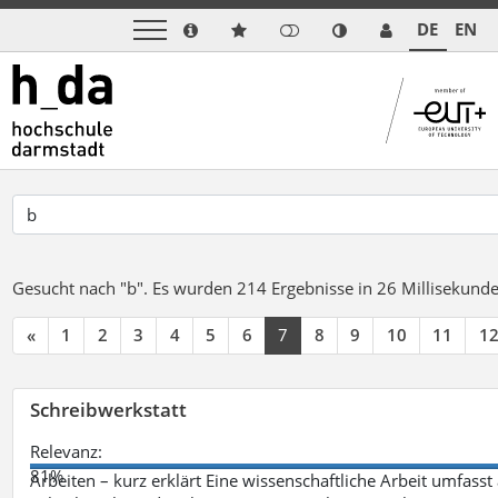
DE
EN
Gesucht nach "b".
Es wurden 214 Ergebnisse in 26 Millisekund
«
1
2
3
4
5
6
7
8
9
10
11
1
Schreibwerkstatt
Relevanz:
81%
Arbeiten – kurz erklärt Eine wissenschaftliche Arbeit umfasst 