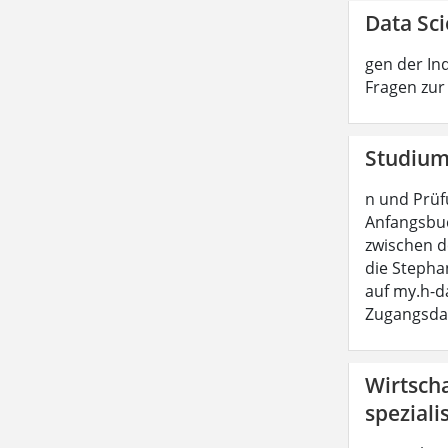
Data Sci
gen der In
Fragen zur
Studium 
n und Prüf
Anfangsbu
zwischen 
die Stepha
auf my.h-da
Zugangsda
Wirtscha
speziali