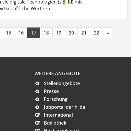
sie digitale Technologien (z.
B
. KI) mit
irtschaftliche Werte zu
15
16
17
18
19
20
21
22
»
WEITERE ANGEBOTE
Stellenangebote
Presse
Forschung
Jobportal der h_da
International
Bibliothek
Hochschulsport