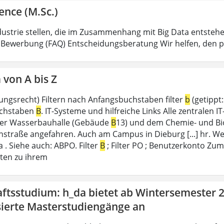
ence (M.Sc.)
dustrie stellen, die im Zusammenhang mit Big Data entstehe
 Bewerbung (FAQ) Entscheidungsberatung Wir helfen, den
von A bis Z
ungsrecht) Filtern nach Anfangsbuchstaben filter
b
(getippt:
chstaben
B
. IT-Systeme und hilfreiche Links Alle zentralen I
der Wasserbauhalle (Gebäude
B
13) und dem Chemie- und B
nstraße angefahren. Auch am Campus in Dieburg [...] hr. Wel
 . Siehe auch: ABPO. Filter
B
; Filter PO ; Benutzerkonto Zu
ten zu ihrem
ftsstudium: h_da bietet ab Wintersemester 2
sierte Masterstudiengänge an