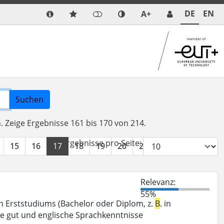
DE
EN
A+
Suchen
n.
Zeige Ergebnisse 161 bis 170 von 214.
Ergebnisse pro Seite:
15
16
17
18
19
20
21
22
»
Relevanz:
55%
n Erststudiums (Bachelor oder Diplom, z.
B
. in
te gut und englische Sprachkenntnisse