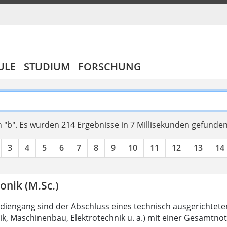
ULE
STUDIUM
FORSCHUNG
 "b".
Es wurden 214 Ergebnisse in 7 Millisekunden gefunde
3
4
5
6
7
8
9
10
11
12
13
14
onik (M.Sc.)
diengang sind der Abschluss eines technisch ausgerichtete
k, Maschinenbau, Elektrotechnik u. a.) mit einer Gesamtno