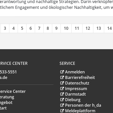
Verantwortung und nachhaltige Strategien. Darin verknüpfen 
ftlichem Engagement und ökologischer Nachhaltigkeit, um w
3
4
5
6
7
8
9
10
11
12
13
14
RVICE CENTER
SERVICE
.533-5551
Anmelden
a
.
de
Barrierefreiheit
Datenschutz
Impressum
ervice Center
Darmstadt
eratung
Dieburg
ngebot
Personen der h_da
tart
Meldeplattform