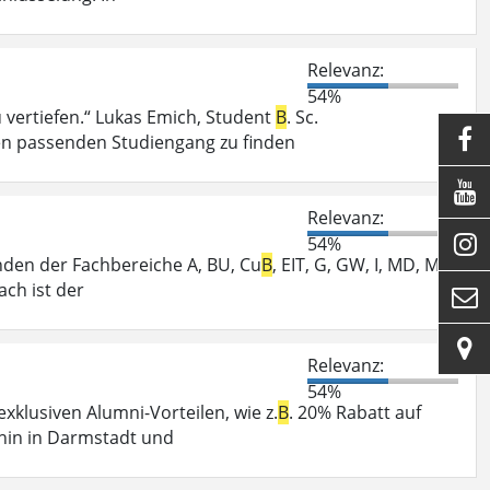
Relevanz:
54%
vertiefen.“ Lukas Emich, Student
B
. Sc.

en passenden Studiengang zu finden

Relevanz:

54%
enden der Fachbereiche A, BU, Cu
B
, EIT, G, GW, I, MD, MK,
ch ist der


Relevanz:
54%
klusiven Alumni-Vorteilen, wie z.
B
. 20% Rabatt auf
hin in Darmstadt und