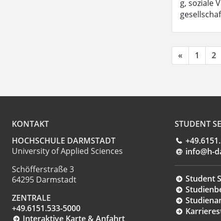
g, soziale 
gesellscha
«
1
2
KONTAKT
STUDENT SE
HOCHSCHULE DARMSTADT
+49.6151
University of Applied Sciences
info@h-d
Schöfferstraße 3
Student S
64295 Darmstadt
Studienb
ZENTRALE
Studiena
+49.6151.533-5000
Karrieres
Interaktive Karte & Anfahrt