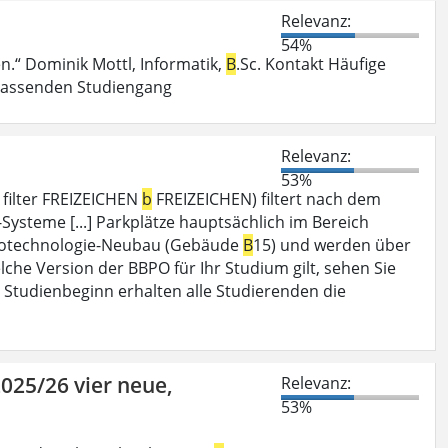
Relevanz:
54%
n.“ Dominik Mottl, Informatik,
B
.Sc. Kontakt Häufige
 passenden Studiengang
Relevanz:
53%
 filter FREIZEICHEN
b
FREIZEICHEN) filtert nach dem
T-Systeme [...] Parkplätze hauptsächlich im Bereich
iotechnologie-Neubau (Gebäude
B
15) und werden über
che Version der BBPO für Ihr Studium gilt, sehen Sie
m Studienbeginn erhalten alle Studierenden die
025/26 vier neue,
Relevanz:
53%