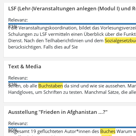
LSF (Lehr-)Veranstaltungen anlegen (Modul I) und R
Relevanz:
81%
t die Veranstaltungskoordination, bildet das Vorlesungsverze
Schulungen zu LSF vermitteln einen Überblick über die Funkt
Dienst. Nach den Teilhaberichtlinien und dem
Sozialgesetzbu
berücksichtigen. Falls dies auf Sie
Text & Media
Relevanz:
81%
sehen, ob alle
Buchstaben
da sind und wie sie aussehen. M
Handgloves, um Schriften zu testen. Manchmal Sätze, die all
Ausstellung "Frieden in Afghanistan ...?"
Relevanz:
80%
insgesamt 19 geflüchteten Autor*innen des
Buches
Warum wir