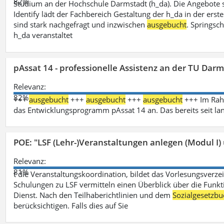
82%
Studium an der Hochschule Darmstadt (h_da). Die Angebote 
Identify lädt der Fachbereich Gestaltung der h_da in der ers
sind stark nachgefragt und inzwischen
ausgebucht
. Springsc
h_da veranstaltet
pAssat 14 - professionelle Assistenz an der TU Dar
Relevanz:
82%
+++
ausgebucht
+++
ausgebucht
+++
ausgebucht
+++ Im Rahm
das Entwicklungsprogramm pAssat 14 an. Das bereits seit l
POE: "LSF (Lehr-)Veranstaltungen anlegen (Modul I)
Relevanz:
81%
t die Veranstaltungskoordination, bildet das Vorlesungsverze
Schulungen zu LSF vermitteln einen Überblick über die Funkt
Dienst. Nach den Teilhaberichtlinien und dem
Sozialgesetzbu
berücksichtigen. Falls dies auf Sie