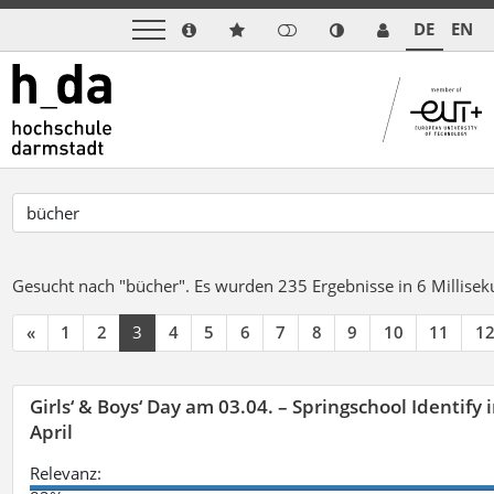
DE
EN
Gesucht nach "bücher".
Es wurden 235 Ergebnisse in 6 Millise
«
1
2
3
4
5
6
7
8
9
10
11
1
Girls‘ & Boys‘ Day am 03.04. – Springschool Identify
April
Relevanz: