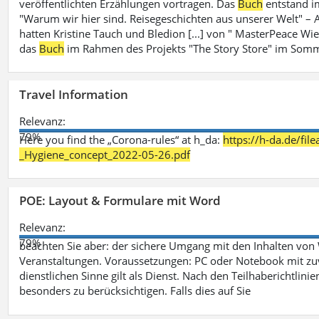
veröffentlichten Erzählungen vortragen. Das
Buch
entstand i
"Warum wir hier sind. Reisegeschichten aus unserer Welt" – A
hatten Kristine Tauch und Bledion [...] von " MasterPeace Wi
das
Buch
im Rahmen des Projekts "The Story Store" im Somm
Travel Information
Relevanz:
79%
Here you find the „Corona-rules“ at h_da:
https://h-da.de/fi
_Hygiene_concept_2022-05-26.pdf
POE: Layout & Formulare mit Word
Relevanz:
79%
beachten Sie aber: der sichere Umgang mit den Inhalten von
Veranstaltungen. Voraussetzungen: PC oder Notebook mit zu
dienstlichen Sinne gilt als Dienst. Nach den Teilhaberichtlin
besonders zu berücksichtigen. Falls dies auf Sie