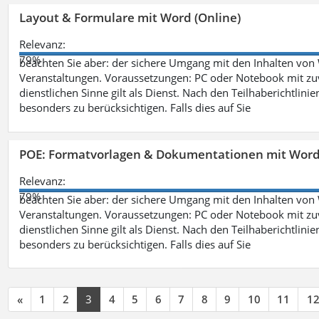
Layout & Formulare mit Word (Online)
Relevanz:
79%
beachten Sie aber: der sichere Umgang mit den Inhalten von
Veranstaltungen. Voraussetzungen: PC oder Notebook mit zu
dienstlichen Sinne gilt als Dienst. Nach den Teilhaberichtlin
besonders zu berücksichtigen. Falls dies auf Sie
POE: Formatvorlagen & Dokumentationen mit Wor
Relevanz:
79%
beachten Sie aber: der sichere Umgang mit den Inhalten von
Veranstaltungen. Voraussetzungen: PC oder Notebook mit zu
dienstlichen Sinne gilt als Dienst. Nach den Teilhaberichtlin
besonders zu berücksichtigen. Falls dies auf Sie
«
1
2
3
4
5
6
7
8
9
10
11
1