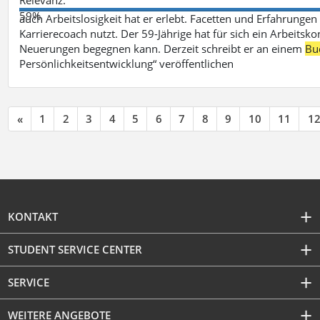
59%
auch Arbeitslosigkeit hat er erlebt. Facetten und Erfahrungen
Karrierecoach nutzt. Der 59-Jährige hat für sich ein Arbeitsk
Neuerungen begegnen kann. Derzeit schreibt er an einem
Bu
Persönlichkeitsentwicklung“ veröffentlichen
«
1
2
3
4
5
6
7
8
9
10
11
1
KONTAKT
STUDENT SERVICE CENTER
SERVICE
WEITERE ANGEBOTE