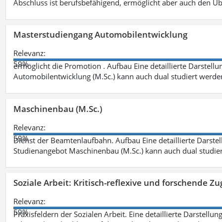
Abschluss ist berufsbefähigend, ermöglicht aber auch den Ü
Masterstudiengang Automobilentwicklung
Relevanz:
59%
ermöglicht die Promotion . Aufbau Eine detaillierte Darstellu
Automobilentwicklung (M.Sc.) kann auch dual studiert werde
Maschinenbau (M.Sc.)
Relevanz:
59%
Dienst der Beamtenlaufbahn. Aufbau Eine detaillierte Darstel
Studienangebot Maschinenbau (M.Sc.) kann auch dual studie
Soziale Arbeit: Kritisch-reflexive und forschende Zu
Relevanz:
59%
Praxisfeldern der Sozialen Arbeit. Eine detaillierte Darstellu