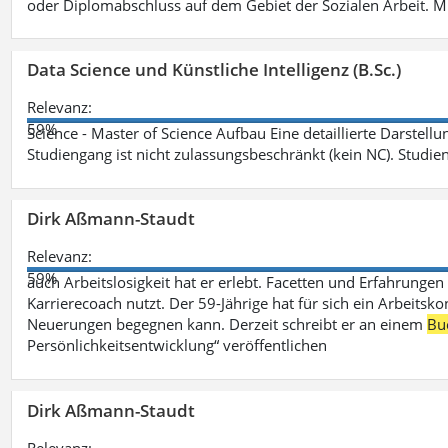
oder Diplomabschluss auf dem Gebiet der Sozialen Arbeit. M
Data Science und Künstliche Intelligenz (B.Sc.)
Relevanz:
59%
Science - Master of Science Aufbau Eine detaillierte Darstell
Studiengang ist nicht zulassungsbeschränkt (kein NC). Studie
Dirk Aßmann-Staudt
Relevanz:
59%
auch Arbeitslosigkeit hat er erlebt. Facetten und Erfahrungen
Karrierecoach nutzt. Der 59-Jährige hat für sich ein Arbeitsk
Neuerungen begegnen kann. Derzeit schreibt er an einem
Bu
Persönlichkeitsentwicklung“ veröffentlichen
Dirk Aßmann-Staudt
Relevanz: