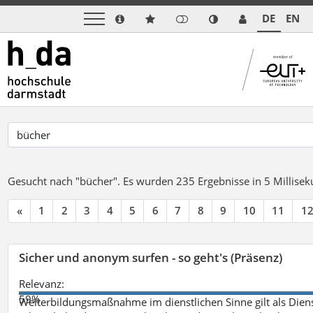
DE
EN
Gesucht nach "bücher".
Es wurden 235 Ergebnisse in 5 Millise
«
1
2
3
4
5
6
7
8
9
10
11
1
Sicher und anonym surfen - so geht's (Präsenz)
Relevanz:
59%
Weiterbildungsmaßnahme im dienstlichen Sinne gilt als Dien