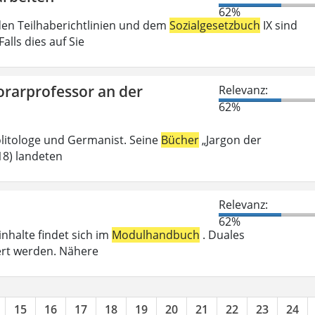
62%
den Teilhaberichtlinien und dem
Sozialgesetzbuch
IX sind
lls dies auf Sie
orarprofessor an der
Relevanz:
62%
olitologe und Germanist. Seine
Bücher
„Jargon der
018) landeten
Relevanz:
62%
inhalte findet sich im
Modulhandbuch
. Duales
ert werden. Nähere
15
16
17
18
19
20
21
22
23
24