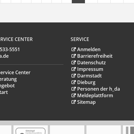
RVICE CENTER
SERVICE
.533-5551
Anmelden
a
.
de
Barrierefreiheit
Datenschutz
Impressum
ervice Center
Darmstadt
eratung
Dieburg
ngebot
Personen der h_da
tart
Meldeplattform
Sitemap