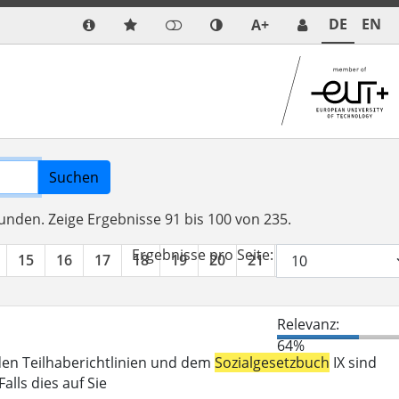
DE
EN
A+
Suchen
funden.
Zeige Ergebnisse 91 bis 100 von 235.
Ergebnisse pro Seite:
15
16
17
18
19
20
21
22
23
24
Relevanz:
64%
den Teilhaberichtlinien und dem
Sozialgesetzbuch
IX sind
lls dies auf Sie