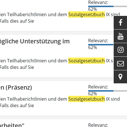
Relevanz:
62%
den Teilhaberichtlinien und dem
Sozialgesetzbuch
IX sind
lls dies auf Sie


gliche Unterstützung im
Relevanz:
62%

den Teilhaberichtlinien und dem
Sozialgesetzbuch
IX sind

lls dies auf Sie

n (Präsenz)
Relevanz:
62%
den Teilhaberichtlinien und dem
Sozialgesetzbuch
IX sind
lls dies auf Sie
rbeiten"
Relevanz: