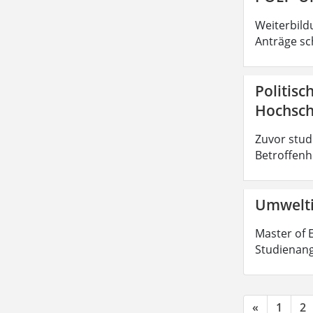
Weiterbild
Anträge sc
Politisc
Hochsch
Zuvor stud
Betroffenhe
Umwelti
Master of E
Studienang
«
1
2