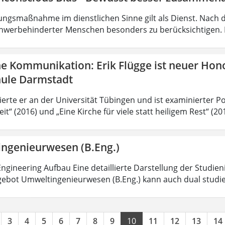
ungsmaßnahme im dienstlichen Sinne gilt als Dienst. Nach 
hwerbehinderter Menschen besonders zu berücksichtigen. Fa
he Kommunikation: Erik Flügge ist neuer Hon
ule Darmstadt
ierte er an der Universität Tübingen und ist examinierter P
it“ (2016) und „Eine Kirche für viele statt heiligem Rest“ (2
ngenieurwesen (B.Eng.)
ngineering Aufbau Eine detaillierte Darstellung der Studien
ebot Umweltingenieurwesen (B.Eng.) kann auch dual studi
3
4
5
6
7
8
9
10
11
12
13
14