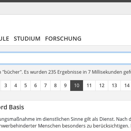
ULE
STUDIUM
FORSCHUNG
 "bücher".
Es wurden 235 Ergebnisse in 7 Millisekunden ge
3
4
5
6
7
8
9
10
11
12
13
14
rd Basis
ungsmaßnahme im dienstlichen Sinne gilt als Dienst. Nach 
hwerbehinderter Menschen besonders zu berücksichtigen. Fa