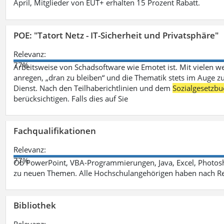
April, Mitglieder von EUT+ erhalten 15 Prozent Rabatt.
POE: "Tatort Netz - IT-Sicherheit und Privatsphäre"
Relevanz:
77%
Arbeitsweise von Schadsoftware wie Emotet ist. Mit vielen w
anregen, „dran zu bleiben“ und die Thematik stets im Auge zu
Dienst. Nach den Teilhaberichtlinien und dem
Sozialgesetzbu
berücksichtigen. Falls dies auf Sie
Fachqualifikationen
Relevanz:
77%
Ob PowerPoint, VBA-Programmierungen, Java, Excel, Photosh
zu neuen Themen. Alle Hochschulangehörigen haben nach Re
Bibliothek