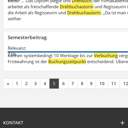
weiter … Das Diplom (Regie und
Drehbuch
) der Filmakademie
arbeitet als freischaffende
Drehbuchautorin
und Regisseurin in
die Arbeit als Regisseurin und
Drehbuchautorin
. „Da ist man 
seither
Semesterbeitrag
Relevanz:
73%
können systembedingt 10 Werktage bis zur
Verbuchung
verge
Fristwahrung ist der
Buchungszeitpunkt
entscheidend. Überw
«
1
2
3
4
5
6
7
8
9
10
11
1
KONTAKT