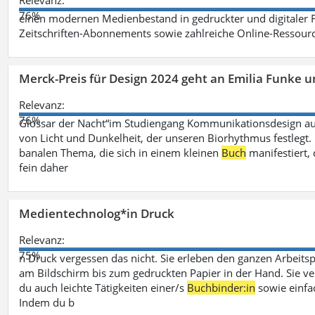
Relevanz:
76%
einen modernen Medienbestand in gedruckter und digitaler
Zeitschriften-Abonnements sowie zahlreiche Online-Ressou
Merck-Preis für Design 2024 geht an Emilia Funke 
Relevanz:
76%
Glossar der Nacht“im Studiengang Kommunikationsdesign aus
von Licht und Dunkelheit, der unseren Biorhythmus festlegt. 
banalen Thema, die sich in einem kleinen
Buch
manifestiert, 
fein daher
Medientechnolog*in Druck
Relevanz:
75%
n Druck vergessen das nicht. Sie erleben den ganzen Arbeitsp
am Bildschirm bis zum gedruckten Papier in der Hand. Sie v
du auch leichte Tätigkeiten einer/s
Buchbinder:in
sowie einfa
Indem du b