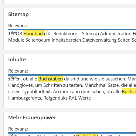
Sitemap
Relevanz:
74%
TYPO3
Handbuch
für Redakteure – Sitemap Administration Ei
Module Seitenbaum Inhaltsbereich Dateiverwaltung Seiten Se
Inhalte
Relevanz:
74%
sehen, ob alle
Buchstaben
da sind und wie sie aussehen. M
Handgloves, um Schriften zu testen. Manchmal Sätze, die all
ist ein Typoblindtext. An ihm kann man sehen, ob alle
Buchs
Hamburgefonts, Rafgenduks RAL Werte
Mehr Frauenpower
Relevanz:
74%