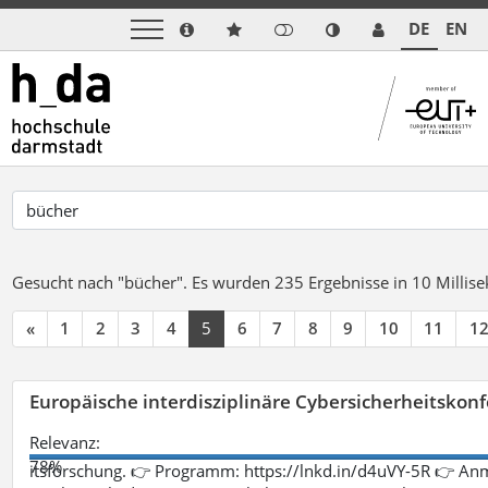
DE
EN
Gesucht nach "bücher".
Es wurden 235 Ergebnisse in 10 Milli
«
1
2
3
4
5
6
7
8
9
10
11
1
Europäische interdisziplinäre Cybersicherheitskonf
Relevanz:
78%
itsforschung. 👉 Programm: https://lnkd.in/d4uVY-5R 👉 An