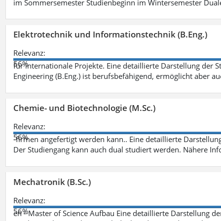
im Sommersemester Studienbeginn im Wintersemester Dual
Elektrotechnik und Informationstechnik (B.Eng.)
Relevanz:
56%
für internationale Projekte. Eine detaillierte Darstellung der 
Engineering (B.Eng.) ist berufsbefähigend, ermöglicht aber a
Chemie- und Biotechnologie (M.Sc.)
Relevanz:
56%
-firmen angefertigt werden kann.. Eine detaillierte Darstellu
Der Studiengang kann auch dual studiert werden. Nähere In
Mechatronik (B.Sc.)
Relevanz:
56%
en - Master of Science Aufbau Eine detaillierte Darstellung d