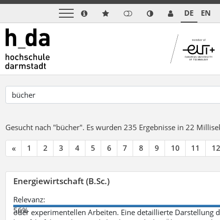
DE
EN
Gesucht nach "bücher".
Es wurden 235 Ergebnisse in 22 Milli
«
1
2
3
4
5
6
7
8
9
10
11
1
Energiewirtschaft (B.Sc.)
Relevanz:
56%
oder experimentellen Arbeiten. Eine detaillierte Darstellung 