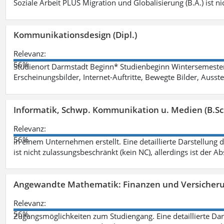
Soziale Arbeit PLUS Migration und Globalisierung (B.A.) ist ni
Kommunikationsdesign (Dipl.)
Relevanz:
56%
Studienort Darmstadt Beginn* Studienbeginn Wintersemeste
Erscheinungsbilder, Internet-Auftritte, Bewegte Bilder, Ausste
Informatik, Schwp. Kommunikation u. Medien (B.Sc
Relevanz:
56%
in einem Unternehmen erstellt. Eine detaillierte Darstellung 
ist nicht zulassungsbeschränkt (kein NC), allerdings ist der A
Angewandte Mathematik: Finanzen und Versicher
Relevanz:
56%
Zugangsmöglichkeiten zum Studiengang. Eine detaillierte Dar