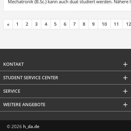
Mechatronik (B.Sc.) kann auch dual studiert werden. Nähere
«
1
2
3
4
5
6
7
8
9
10
11
1
KONTAKT
STUDENT SERVICE CENTER
SERVICE
WEITERE ANGEBOTE
© 2026
h_da.de