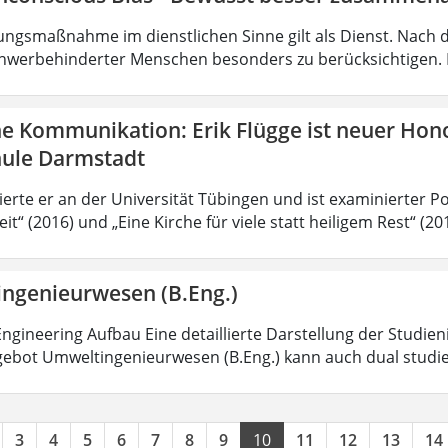
ungsmaßnahme im dienstlichen Sinne gilt als Dienst. Nach 
hwerbehinderter Menschen besonders zu berücksichtigen. Fa
he Kommunikation: Erik Flügge ist neuer Hon
ule Darmstadt
ierte er an der Universität Tübingen und ist examinierter P
it“ (2016) und „Eine Kirche für viele statt heiligem Rest“ (2
ngenieurwesen (B.Eng.)
ngineering Aufbau Eine detaillierte Darstellung der Studien
ebot Umweltingenieurwesen (B.Eng.) kann auch dual studi
3
4
5
6
7
8
9
10
11
12
13
14