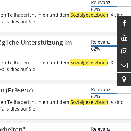
Relevanz:
62%
den Teilhaberichtlinien und dem
Sozialgesetzbuch
IX sind
lls dies auf Sie


gliche Unterstützung im
Relevanz:
62%

den Teilhaberichtlinien und dem
Sozialgesetzbuch
IX sind

lls dies auf Sie

n (Präsenz)
Relevanz:
62%
den Teilhaberichtlinien und dem
Sozialgesetzbuch
IX sind
lls dies auf Sie
rbeiten"
Relevanz: