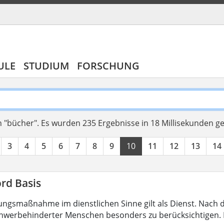
ULE
STUDIUM
FORSCHUNG
 "bücher".
Es wurden 235 Ergebnisse in 18 Millisekunden g
3
4
5
6
7
8
9
10
11
12
13
14
rd Basis
ungsmaßnahme im dienstlichen Sinne gilt als Dienst. Nach 
hwerbehinderter Menschen besonders zu berücksichtigen. Fa