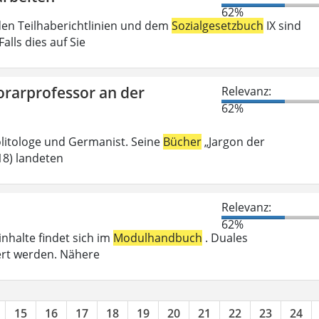
62%
den Teilhaberichtlinien und dem
Sozialgesetzbuch
IX sind
lls dies auf Sie
orarprofessor an der
Relevanz:
62%
olitologe und Germanist. Seine
Bücher
„Jargon der
018) landeten
Relevanz:
62%
inhalte findet sich im
Modulhandbuch
. Duales
ert werden. Nähere
15
16
17
18
19
20
21
22
23
24