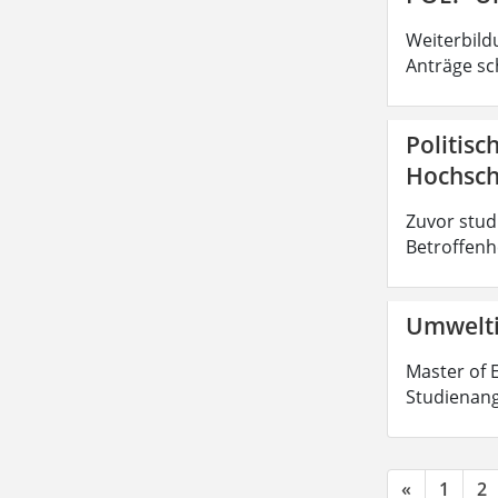
Weiterbild
Anträge sc
Politisc
Hochsch
Zuvor stud
Betroffenhe
Umwelti
Master of E
Studienang
«
1
2