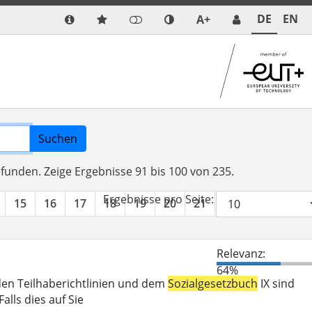
DE
EN
A+
Suchen
efunden.
Zeige Ergebnisse 91 bis 100 von 235.
Ergebnisse pro Seite:
15
16
17
18
19
20
21
22
23
24
Relevanz:
64%
den Teilhaberichtlinien und dem
Sozialgesetzbuch
IX sind
lls dies auf Sie