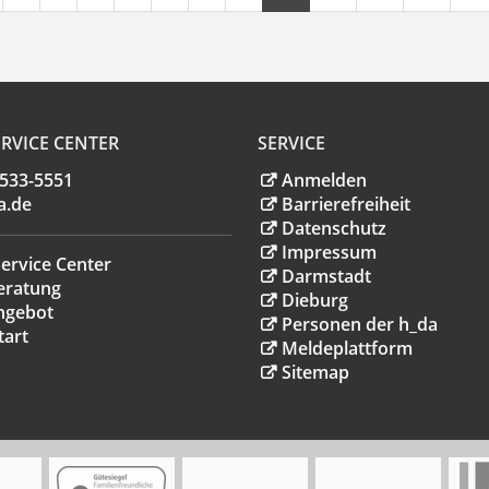
RVICE CENTER
SERVICE
.533-5551
Anmelden
a
.
de
Barrierefreiheit
Datenschutz
Impressum
ervice Center
Darmstadt
eratung
Dieburg
ngebot
Personen der h_da
tart
Meldeplattform
Sitemap