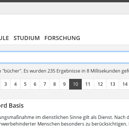
ULE
STUDIUM
FORSCHUNG
 "bücher".
Es wurden 235 Ergebnisse in 8 Millisekunden ge
3
4
5
6
7
8
9
10
11
12
13
14
rd Basis
ungsmaßnahme im dienstlichen Sinne gilt als Dienst. Nach 
hwerbehinderter Menschen besonders zu berücksichtigen. Fa