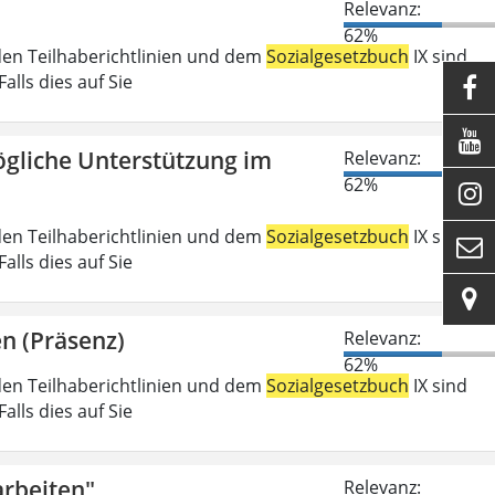
Relevanz:
62%
den Teilhaberichtlinien und dem
Sozialgesetzbuch
IX sind
lls dies auf Sie


gliche Unterstützung im
Relevanz:
62%

den Teilhaberichtlinien und dem
Sozialgesetzbuch
IX sind

lls dies auf Sie

n (Präsenz)
Relevanz:
62%
den Teilhaberichtlinien und dem
Sozialgesetzbuch
IX sind
lls dies auf Sie
rbeiten"
Relevanz: