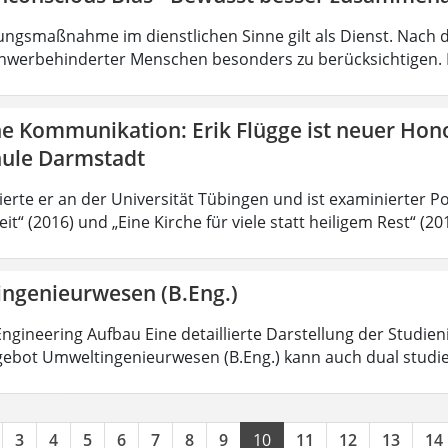
ungsmaßnahme im dienstlichen Sinne gilt als Dienst. Nach 
hwerbehinderter Menschen besonders zu berücksichtigen. Fa
he Kommunikation: Erik Flügge ist neuer Hon
ule Darmstadt
ierte er an der Universität Tübingen und ist examinierter P
it“ (2016) und „Eine Kirche für viele statt heiligem Rest“ (2
ngenieurwesen (B.Eng.)
ngineering Aufbau Eine detaillierte Darstellung der Studien
ebot Umweltingenieurwesen (B.Eng.) kann auch dual studi
3
4
5
6
7
8
9
10
11
12
13
14