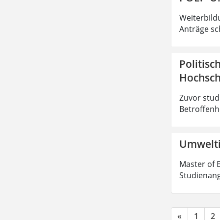
Weiterbild
Anträge sc
Politisc
Hochsch
Zuvor stud
Betroffenhe
Umwelti
Master of E
Studienang
«
1
2