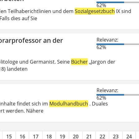
62%
den Teilhaberichtlinien und dem
Sozialgesetzbuch
IX sind
lls dies auf Sie
orarprofessor an der
Relevanz:
62%
olitologe und Germanist. Seine
Bücher
„Jargon der
018) landeten
Relevanz:
62%
inhalte findet sich im
Modulhandbuch
. Duales
ert werden. Nähere
15
16
17
18
19
20
21
22
23
24