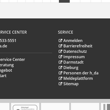
RVICE CENTER
SERVICE
.533-5551
Anmelden
a
.
de
Barrierefreiheit
Datenschutz
Impressum
ervice Center
Darmstadt
eratung
Dieburg
ngebot
Personen der h_da
tart
Meldeplattform
Sitemap