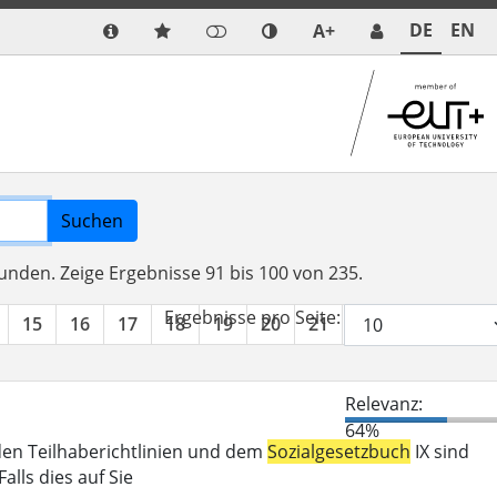
DE
EN
A+
Suchen
funden.
Zeige Ergebnisse 91 bis 100 von 235.
Ergebnisse pro Seite:
15
16
17
18
19
20
21
22
23
24
Relevanz:
64%
den Teilhaberichtlinien und dem
Sozialgesetzbuch
IX sind
lls dies auf Sie