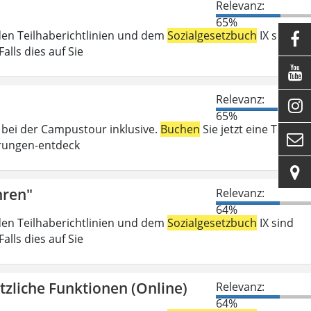
Relevanz:
65%
den Teilhaberichtlinien und dem
Sozialgesetzbuch
IX sind

lls dies auf Sie

Relevanz:

65%
 bei der Campustour inklusive.
Buchen
Sie jetzt eine Tour:

rungen-entdeck

hren"
Relevanz:
64%
den Teilhaberichtlinien und dem
Sozialgesetzbuch
IX sind
lls dies auf Sie
zliche Funktionen (Online)
Relevanz:
64%