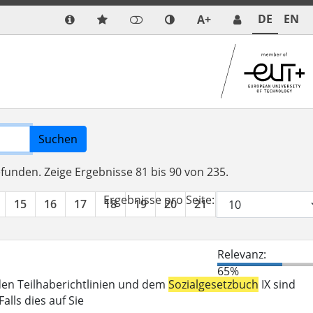
DE
EN
A+
Suchen
efunden.
Zeige Ergebnisse 81 bis 90 von 235.
Ergebnisse pro Seite:
15
16
17
18
19
20
21
22
23
24
Relevanz:
65%
den Teilhaberichtlinien und dem
Sozialgesetzbuch
IX sind
lls dies auf Sie