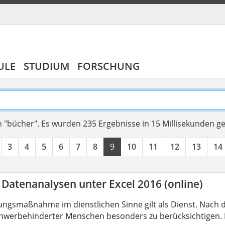
ULE
STUDIUM
FORSCHUNG
 "bücher".
Es wurden 235 Ergebnisse in 15 Millisekunden g
3
4
5
6
7
8
9
10
11
12
13
14
 Datenanalysen unter Excel 2016 (online)
ungsmaßnahme im dienstlichen Sinne gilt als Dienst. Nach 
hwerbehinderter Menschen besonders zu berücksichtigen. Fa