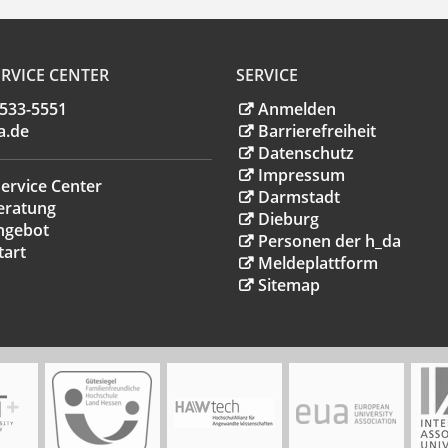
RVICE CENTER
SERVICE
.533-5551
Anmelden
a
.
de
Barrierefreiheit
Datenschutz
Impressum
ervice Center
Darmstadt
eratung
Dieburg
ngebot
Personen der h_da
tart
Meldeplattform
Sitemap