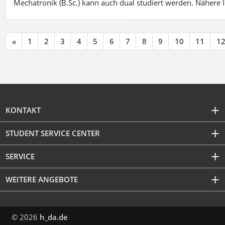
Mechatronik (B.Sc.) kann auch dual studiert werden. Nähere
«
1
2
3
4
5
6
7
8
9
10
11
1
KONTAKT
STUDENT SERVICE CENTER
SERVICE
WEITERE ANGEBOTE
© 2026
h_da.de