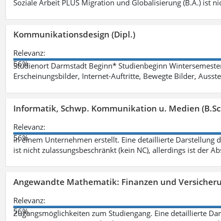
Soziale Arbeit PLUS Migration und Globalisierung (B.A.) ist ni
Kommunikationsdesign (Dipl.)
Relevanz:
56%
Studienort Darmstadt Beginn* Studienbeginn Wintersemeste
Erscheinungsbilder, Internet-Auftritte, Bewegte Bilder, Ausste
Informatik, Schwp. Kommunikation u. Medien (B.Sc
Relevanz:
56%
in einem Unternehmen erstellt. Eine detaillierte Darstellung 
ist nicht zulassungsbeschränkt (kein NC), allerdings ist der A
Angewandte Mathematik: Finanzen und Versicher
Relevanz:
56%
Zugangsmöglichkeiten zum Studiengang. Eine detaillierte Dar