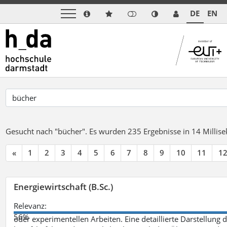
DE
EN
Gesucht nach "bücher".
Es wurden 235 Ergebnisse in 14 Milli
«
1
2
3
4
5
6
7
8
9
10
11
1
Energiewirtschaft (B.Sc.)
Relevanz:
56%
oder experimentellen Arbeiten. Eine detaillierte Darstellung 