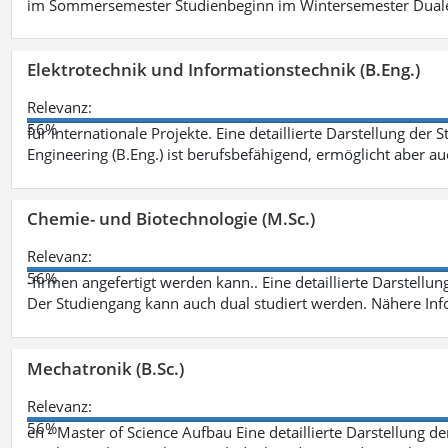
im Sommersemester Studienbeginn im Wintersemester Dual
Elektrotechnik und Informationstechnik (B.Eng.)
Relevanz:
56%
für internationale Projekte. Eine detaillierte Darstellung der 
Engineering (B.Eng.) ist berufsbefähigend, ermöglicht aber a
Chemie- und Biotechnologie (M.Sc.)
Relevanz:
56%
-firmen angefertigt werden kann.. Eine detaillierte Darstellu
Der Studiengang kann auch dual studiert werden. Nähere In
Mechatronik (B.Sc.)
Relevanz:
56%
en - Master of Science Aufbau Eine detaillierte Darstellung d