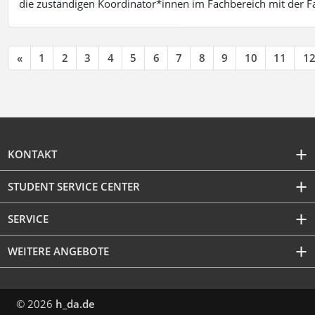
die zuständigen Koordinator*innen im Fachbereich mit der 
«
1
2
3
4
5
6
7
8
9
10
11
1
KONTAKT
STUDENT SERVICE CENTER
SERVICE
WEITERE ANGEBOTE
© 2026
h_da.de