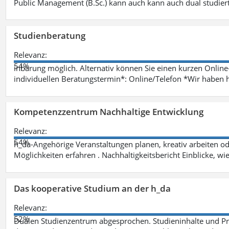
Public Management (B.Sc.) kann auch kann auch dual studie
Studienberatung
Relevanz:
54%
inbarung möglich. Alternativ können Sie einen kurzen Onlin
individuellen Beratungstermin*: Online/Telefon *Wir haben 
Kompetenzzentrum Nachhaltige Entwicklung
Relevanz:
54%
h_da-Angehörige Veranstaltungen planen, kreativ arbeiten o
Möglichkeiten erfahren . Nachhaltigkeitsbericht Einblicke, w
Das kooperative Studium an der h_da
Relevanz:
52%
Dualen Studienzentrum abgesprochen. Studieninhalte und Pra