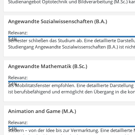
Studienangebot Optotechnik und Bildverarbeitung (M.Sc.) ka
Angewandte Sozialwissenschaften (B.A.)
Relevanz:
54%
Semester schließen das Studium ab. Eine detaillierte Darstell
Studiengang Angewandte Sozialwissenschaften (B.A.) ist nich
Angewandte Mathematik (B.Sc.)
Relevanz:
54%
als Mobilitätsfenster empfohlen. Eine detaillierte Darstellung
ist berufsbefähigend und ermöglicht den Übergang in die ko
Animation and Game (M.A.)
Relevanz:
54%
steuern – von der Idee bis zur Vermarktung. Eine detailliert