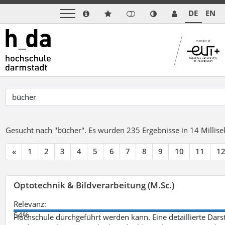
DE
EN
Gesucht nach "bücher".
Es wurden 235 Ergebnisse in 14 Milli
«
1
2
3
4
5
6
7
8
9
10
11
1
Optotechnik & Bildverarbeitung (M.Sc.)
Relevanz:
54%
Hochschule durchgeführt werden kann. Eine detaillierte Darst