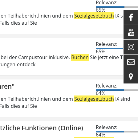
Relevanz:
65%
den Teilhaberichtlinien und dem
Sozialgesetzbuch
IX sind

lls dies auf Sie

Relevanz:

65%
 bei der Campustour inklusive.
Buchen
Sie jetzt eine Tour:

rungen-entdeck

hren"
Relevanz:
64%
den Teilhaberichtlinien und dem
Sozialgesetzbuch
IX sind
lls dies auf Sie
zliche Funktionen (Online)
Relevanz:
64%