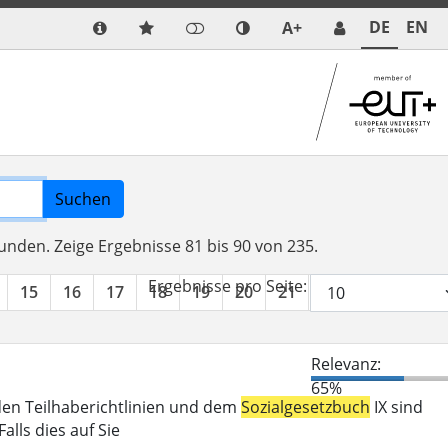
DE
EN
A+
Suchen
funden.
Zeige Ergebnisse 81 bis 90 von 235.
Ergebnisse pro Seite:
15
16
17
18
19
20
21
22
23
24
Relevanz:
65%
den Teilhaberichtlinien und dem
Sozialgesetzbuch
IX sind
lls dies auf Sie