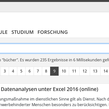
ULE
STUDIUM
FORSCHUNG
 "bücher".
Es wurden 235 Ergebnisse in 6 Millisekunden ge
3
4
5
6
7
8
9
10
11
12
13
14
 Datenanalysen unter Excel 2016 (online)
ungsmaßnahme im dienstlichen Sinne gilt als Dienst. Nach 
hwerbehinderter Menschen besonders zu berücksichtigen. Fa