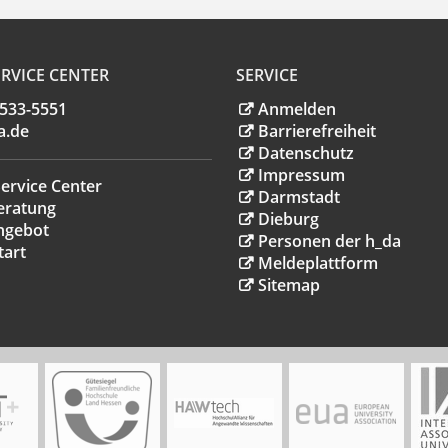
RVICE CENTER
SERVICE
.533-5551
Anmelden
a
.
de
Barrierefreiheit
Datenschutz
Impressum
ervice Center
Darmstadt
eratung
Dieburg
ngebot
Personen der h_da
tart
Meldeplattform
Sitemap