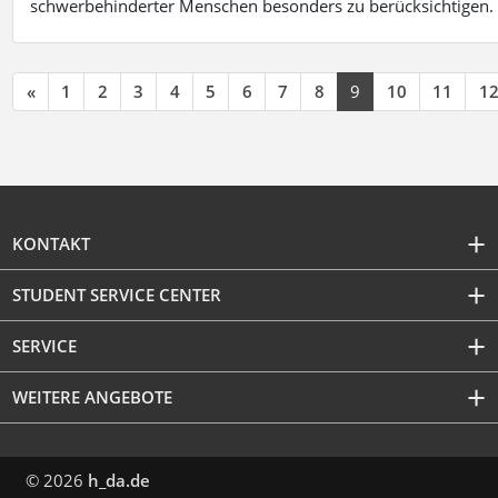
schwerbehinderter Menschen besonders zu berücksichtigen. Fa
«
1
2
3
4
5
6
7
8
9
10
11
1
KONTAKT
STUDENT SERVICE CENTER
SERVICE
WEITERE ANGEBOTE
© 2026
h_da.de