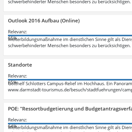
schwerbehinderter Menschen besonders zu berücksichtigen. Fa
Outlook 2016 Aufbau (Online)
Relevanz:
65%
Weiterbildungsmaßnahme im dienstlichen Sinne gilt als Dien
schwerbehinderter Menschen besonders zu berücksichtigen. Fa
Standorte
Relevanz:
65%
Gotthelf Schlotters Campus-Relief im Hochhaus. Ein Panorama
www.darmstadt-tourismus.de/besuch/stadtfuehrungen/cam
POE: "Ressortbudgetierung und Budgetantragsverf
Relevanz:
64%
Weiterbildungsmaßnahme im dienstlichen Sinne gilt als Dien