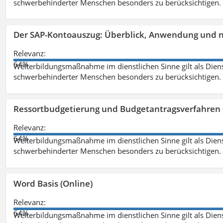
schwerbehinderter Menschen besonders zu berücksichtigen. Fa
Der SAP-Kontoauszug: Überblick, Anwendung und nü
Relevanz:
64%
Weiterbildungsmaßnahme im dienstlichen Sinne gilt als Dien
schwerbehinderter Menschen besonders zu berücksichtigen. Fa
Ressortbudgetierung und Budgetantragsverfahren 
Relevanz:
64%
Weiterbildungsmaßnahme im dienstlichen Sinne gilt als Dien
schwerbehinderter Menschen besonders zu berücksichtigen. Fa
Word Basis (Online)
Relevanz:
64%
Weiterbildungsmaßnahme im dienstlichen Sinne gilt als Dien