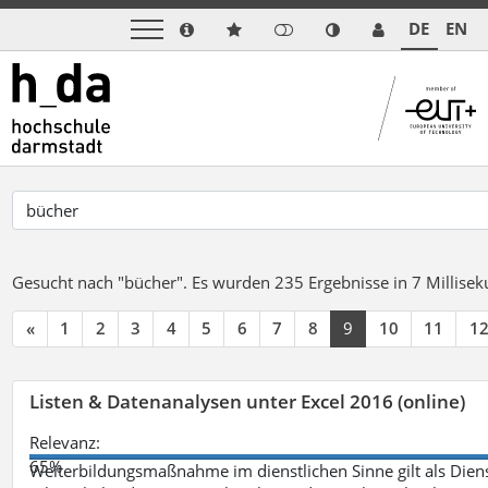
DE
EN
Gesucht nach "bücher".
Es wurden 235 Ergebnisse in 7 Millise
«
1
2
3
4
5
6
7
8
9
10
11
1
Listen & Datenanalysen unter Excel 2016 (online)
Relevanz:
65%
Weiterbildungsmaßnahme im dienstlichen Sinne gilt als Dien