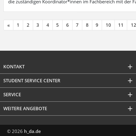
die zuständigen Koordinator*innen im Fachbereich mit der 
«
1
2
3
4
5
6
7
8
9
10
11
1
KONTAKT
STUDENT SERVICE CENTER
SERVICE
WEITERE ANGEBOTE
© 2026
h_da.de