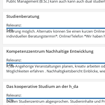
Public Management (B.Sc.) kann auch kann auch dual studie
Studienberatung
Relevanz:
54%
inbarung möglich. Alternativ können Sie einen kurzen Onlin
individuellen Beratungstermin*: Online/Telefon *Wir haben 
Kompetenzzentrum Nachhaltige Entwicklung
Relevanz:
54%
h_da-Angehörige Veranstaltungen planen, kreativ arbeiten o
Möglichkeiten erfahren . Nachhaltigkeitsbericht Einblicke, w
Das kooperative Studium an der h_da
Relevanz:
52%
Dualen Studienzentrum abgesprochen. Studieninhalte und Pra