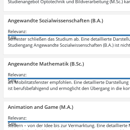
Studienangebot Optotechnik und Bildverarbeitung (M.Sc.) ka
Angewandte Sozialwissenschaften (B.A.)
Relevanz:
54%
Semester schließen das Studium ab. Eine detaillierte Darstell
Studiengang Angewandte Sozialwissenschaften (B.A.) ist nich
Angewandte Mathematik (B.Sc.)
Relevanz:
54%
als Mobilitätsfenster empfohlen. Eine detaillierte Darstellung
ist berufsbefähigend und ermöglicht den Übergang in die ko
Animation and Game (M.A.)
Relevanz:
54%
steuern – von der Idee bis zur Vermarktung. Eine detailliert