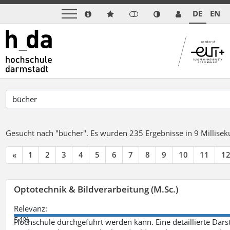
DE
EN
Gesucht nach "bücher".
Es wurden 235 Ergebnisse in 9 Millise
«
1
2
3
4
5
6
7
8
9
10
11
1
Optotechnik & Bildverarbeitung (M.Sc.)
Relevanz:
54%
Hochschule durchgeführt werden kann. Eine detaillierte Darst