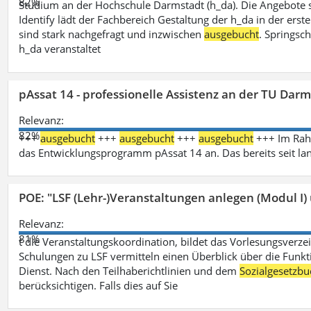
82%
Studium an der Hochschule Darmstadt (h_da). Die Angebote 
Identify lädt der Fachbereich Gestaltung der h_da in der ers
sind stark nachgefragt und inzwischen
ausgebucht
. Springsc
h_da veranstaltet
pAssat 14 - professionelle Assistenz an der TU Dar
Relevanz:
82%
+++
ausgebucht
+++
ausgebucht
+++
ausgebucht
+++ Im Rahm
das Entwicklungsprogramm pAssat 14 an. Das bereits seit l
POE: "LSF (Lehr-)Veranstaltungen anlegen (Modul I)
Relevanz:
81%
t die Veranstaltungskoordination, bildet das Vorlesungsverze
Schulungen zu LSF vermitteln einen Überblick über die Funkt
Dienst. Nach den Teilhaberichtlinien und dem
Sozialgesetzbu
berücksichtigen. Falls dies auf Sie