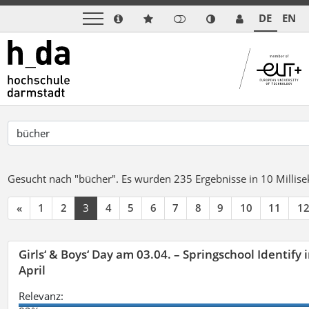
DE
EN
Gesucht nach "bücher".
Es wurden 235 Ergebnisse in 10 Milli
«
1
2
3
4
5
6
7
8
9
10
11
1
Girls‘ & Boys‘ Day am 03.04. – Springschool Identify
April
Relevanz: