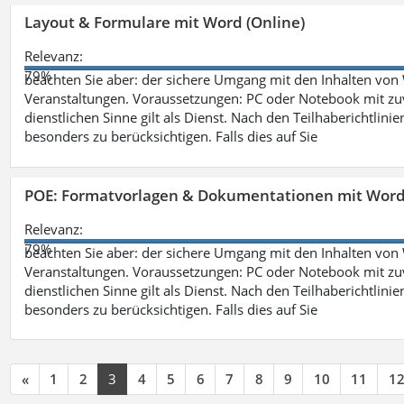
Layout & Formulare mit Word (Online)
Relevanz:
79%
beachten Sie aber: der sichere Umgang mit den Inhalten von
Veranstaltungen. Voraussetzungen: PC oder Notebook mit zu
dienstlichen Sinne gilt als Dienst. Nach den Teilhaberichtlin
besonders zu berücksichtigen. Falls dies auf Sie
POE: Formatvorlagen & Dokumentationen mit Wor
Relevanz:
79%
beachten Sie aber: der sichere Umgang mit den Inhalten von
Veranstaltungen. Voraussetzungen: PC oder Notebook mit zu
dienstlichen Sinne gilt als Dienst. Nach den Teilhaberichtlin
besonders zu berücksichtigen. Falls dies auf Sie
«
1
2
3
4
5
6
7
8
9
10
11
1