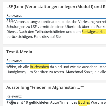
LSF (Lehr-)Veranstaltungen anlegen (Modul I) und R
Relevanz:
81%
t die Veranstaltungskoordination, bildet das Vorlesungsverze
Schulungen zu LSF vermitteln einen Überblick über die Funkt
Dienst. Nach den Teilhaberichtlinien und dem
Sozialgesetzbu
berücksichtigen. Falls dies auf Sie
Text & Media
Relevanz:
81%
sehen, ob alle
Buchstaben
da sind und wie sie aussehen. M
Handgloves, um Schriften zu testen. Manchmal Sätze, die all
Ausstellung "Frieden in Afghanistan ...?"
Relevanz:
80%
insgesamt 19 geflüchteten Autor*innen des
Buches
Warum wir