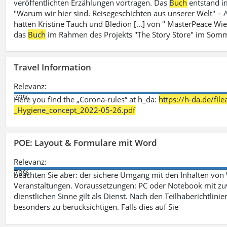
veröffentlichten Erzählungen vortragen. Das
Buch
entstand i
"Warum wir hier sind. Reisegeschichten aus unserer Welt" – A
hatten Kristine Tauch und Bledion [...] von " MasterPeace Wi
das
Buch
im Rahmen des Projekts "The Story Store" im Somm
Travel Information
Relevanz:
79%
Here you find the „Corona-rules“ at h_da:
https://h-da.de/fi
_Hygiene_concept_2022-05-26.pdf
POE: Layout & Formulare mit Word
Relevanz:
79%
beachten Sie aber: der sichere Umgang mit den Inhalten von
Veranstaltungen. Voraussetzungen: PC oder Notebook mit zu
dienstlichen Sinne gilt als Dienst. Nach den Teilhaberichtlin
besonders zu berücksichtigen. Falls dies auf Sie