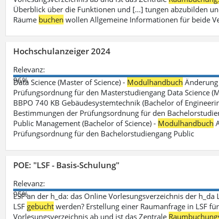
Überblick über die Funktionen und [...] tungen abzubilden un
Räume
buchen
wollen Allgemeine Informationen für beide V
Hochschulanzeiger 2024
Relevanz:
96%
Data Science (Master of Science) -
Modulhandbuch
Änderung 
Prüfungsordnung für den Masterstudiengang Data Science (M.S
BBPO 740 KB Gebäudesystemtechnik (Bachelor of Engineerin
Bestimmungen der Prüfungsordnung für den Bachelorstudien
Public Management (Bachelor of Science) -
Modulhandbuch
A
Prüfungsordnung für den Bachelorstudiengang Public
POE: "LSF - Basis-Schulung"
Relevanz:
95%
LSF an der h_da: das Online Vorlesungsverzeichnis der h_da 
LSF
gebucht
werden? Erstellung einer Raumanfrage in LSF für e
Vorlesungsverzeichnis ab und ist das Zentrale
Raumbuchung