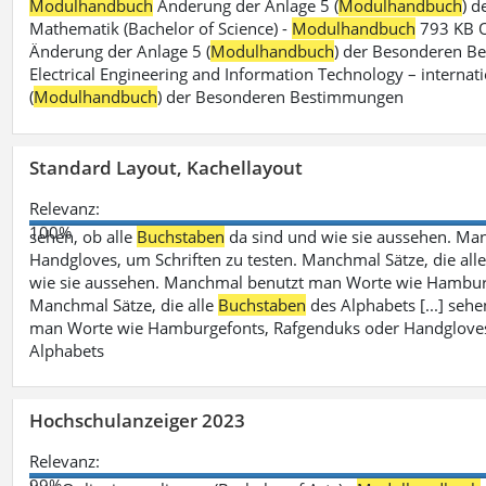
Modulhandbuch
Änderung der Anlage 5 (
Modulhandbuch
) 
Mathematik (Bachelor of Science) -
Modulhandbuch
793 KB O
Änderung der Anlage 5 (
Modulhandbuch
) der Besonderen Bes
Electrical Engineering and Information Technology – internati
(
Modulhandbuch
) der Besonderen Bestimmungen
Standard Layout, Kachellayout
Relevanz:
100%
sehen, ob alle
Buchstaben
da sind und wie sie aussehen. M
Handgloves, um Schriften zu testen. Manchmal Sätze, die all
wie sie aussehen. Manchmal benutzt man Worte wie Hamburg
Manchmal Sätze, die alle
Buchstaben
des Alphabets [...] sehe
man Worte wie Hamburgefonts, Rafgenduks oder Handgloves, 
Alphabets
Hochschulanzeiger 2023
Relevanz:
99%