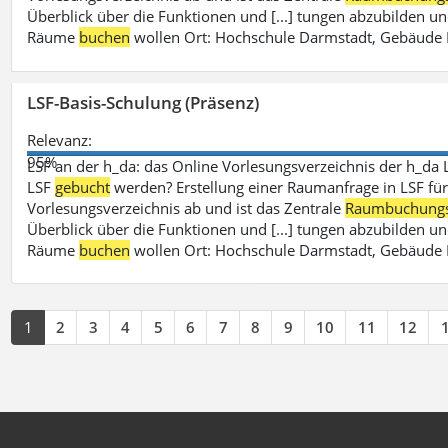
Überblick über die Funktionen und [...] tungen abzubilden un
Räume
buchen
wollen Ort: Hochschule Darmstadt, Gebäude 
LSF-Basis-Schulung (Präsenz)
Relevanz:
95%
LSF an der h_da: das Online Vorlesungsverzeichnis der h_da 
LSF
gebucht
werden? Erstellung einer Raumanfrage in LSF für e
Vorlesungsverzeichnis ab und ist das Zentrale
Raumbuchung
Überblick über die Funktionen und [...] tungen abzubilden un
Räume
buchen
wollen Ort: Hochschule Darmstadt, Gebäude 
1
2
3
4
5
6
7
8
9
10
11
12