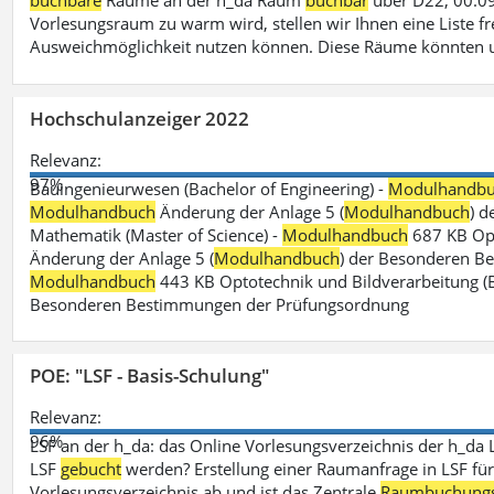
buchbare
Räume an der h_da Raum
buchbar
über D22, 00.09
Vorlesungsraum zu warm wird, stellen wir Ihnen eine Liste fr
Ausweichmöglichkeit nutzen können. Diese Räume könnten 
Hochschulanzeiger 2022
Relevanz:
97%
Bauingenieurwesen (Bachelor of Engineering) -
Modulhandb
Modulhandbuch
Änderung der Anlage 5 (
Modulhandbuch
) 
Mathematik (Master of Science) -
Modulhandbuch
687 KB Opt
Änderung der Anlage 5 (
Modulhandbuch
) der Besonderen Bes
Modulhandbuch
443 KB Optotechnik und Bildverarbeitung (B
Besonderen Bestimmungen der Prüfungsordnung
POE: "LSF - Basis-Schulung"
Relevanz:
96%
LSF an der h_da: das Online Vorlesungsverzeichnis der h_da 
LSF
gebucht
werden? Erstellung einer Raumanfrage in LSF für e
Vorlesungsverzeichnis ab und ist das Zentrale
Raumbuchung