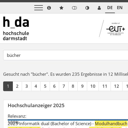
DE
EN
Gesucht nach "bücher".
Es wurden 235 Ergebnisse in 12 Milli
1
2
3
4
5
6
7
8
9
10
11
12
Hochschulanzeiger 2025
Relevanz:
100%
2025 Informatik dual (Bachelor of Science) -
Modulhandbuch