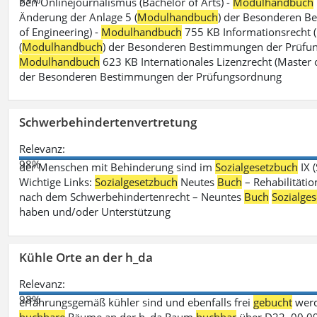
ben Onlinejournalismus (Bachelor of Arts) -
Modulhandbuch
Änderung der Anlage 5 (
Modulhandbuch
) der Besonderen B
of Engineering) -
Modulhandbuch
755 KB Informationsrecht (
(
Modulhandbuch
) der Besonderen Bestimmungen der Prüfungs
Modulhandbuch
623 KB Internationales Lizenzrecht (Master 
der Besonderen Bestimmungen der Prüfungsordnung
Schwerbehindertenvertretung
Relevanz:
98%
der Menschen mit Behinderung sind im
Sozialgesetzbuch
IX 
Wichtige Links:
Sozialgesetzbuch
Neutes
Buch
– Rehabilitätio
nach dem Schwerbehindertenrecht – Neuntes
Buch
Sozialge
haben und/oder Unterstützung
Kühle Orte an der h_da
Relevanz:
98%
erfahrungsgemäß kühler sind und ebenfalls frei
gebucht
werd