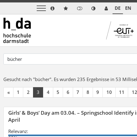
DE
EN
Gesucht nach "bücher".
Es wurden 235 Ergebnisse in 53 Milli
«
1
2
3
4
5
6
7
8
9
10
11
1
Girls‘ & Boys‘ Day am 03.04. – Springschool Identify
April
Relevanz: