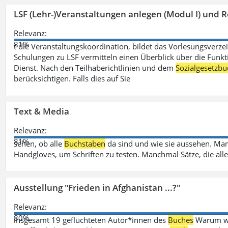
LSF (Lehr-)Veranstaltungen anlegen (Modul I) und R
Relevanz:
81%
t die Veranstaltungskoordination, bildet das Vorlesungsverze
Schulungen zu LSF vermitteln einen Überblick über die Funkt
Dienst. Nach den Teilhaberichtlinien und dem
Sozialgesetzbu
berücksichtigen. Falls dies auf Sie
Text & Media
Relevanz:
81%
sehen, ob alle
Buchstaben
da sind und wie sie aussehen. M
Handgloves, um Schriften zu testen. Manchmal Sätze, die all
Ausstellung "Frieden in Afghanistan ...?"
Relevanz:
80%
insgesamt 19 geflüchteten Autor*innen des
Buches
Warum wir