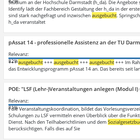
82%
Studium an der Hochschule Darmstadt (h_da). Die Angebote 
Identify lädt der Fachbereich Gestaltung der h_da in der ers
sind stark nachgefragt und inzwischen
ausgebucht
. Springsc
h_da veranstaltet
pAssat 14 - professionelle Assistenz an der TU Dar
Relevanz:
82%
+++
ausgebucht
+++
ausgebucht
+++
ausgebucht
+++ Im Rahm
das Entwicklungsprogramm pAssat 14 an. Das bereits seit l
POE: "LSF (Lehr-)Veranstaltungen anlegen (Modul I)
Relevanz:
81%
t die Veranstaltungskoordination, bildet das Vorlesungsverze
Schulungen zu LSF vermitteln einen Überblick über die Funkt
Dienst. Nach den Teilhaberichtlinien und dem
Sozialgesetzbu
berücksichtigen. Falls dies auf Sie