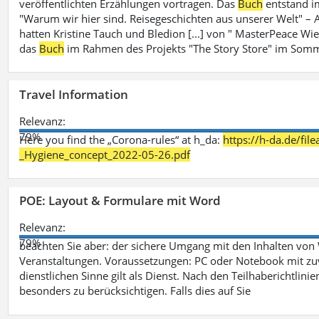
veröffentlichten Erzählungen vortragen. Das
Buch
entstand i
"Warum wir hier sind. Reisegeschichten aus unserer Welt" – A
hatten Kristine Tauch und Bledion [...] von " MasterPeace Wi
das
Buch
im Rahmen des Projekts "The Story Store" im Somm
Travel Information
Relevanz:
79%
Here you find the „Corona-rules“ at h_da:
https://h-da.de/fi
_Hygiene_concept_2022-05-26.pdf
POE: Layout & Formulare mit Word
Relevanz:
79%
beachten Sie aber: der sichere Umgang mit den Inhalten von
Veranstaltungen. Voraussetzungen: PC oder Notebook mit zu
dienstlichen Sinne gilt als Dienst. Nach den Teilhaberichtlin
besonders zu berücksichtigen. Falls dies auf Sie