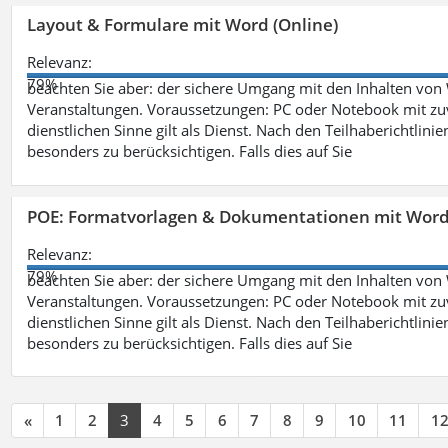
Layout & Formulare mit Word (Online)
Relevanz:
79%
beachten Sie aber: der sichere Umgang mit den Inhalten von
Veranstaltungen. Voraussetzungen: PC oder Notebook mit zu
dienstlichen Sinne gilt als Dienst. Nach den Teilhaberichtlin
besonders zu berücksichtigen. Falls dies auf Sie
POE: Formatvorlagen & Dokumentationen mit Wor
Relevanz:
79%
beachten Sie aber: der sichere Umgang mit den Inhalten von
Veranstaltungen. Voraussetzungen: PC oder Notebook mit zu
dienstlichen Sinne gilt als Dienst. Nach den Teilhaberichtlin
besonders zu berücksichtigen. Falls dies auf Sie
«
1
2
3
4
5
6
7
8
9
10
11
1