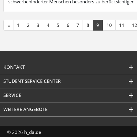
schwerbehinderter Menschen besonders zu berücksichtigen. Fa
«
1
2
3
4
5
6
7
8
9
10
11
1
KONTAKT
STUDENT SERVICE CENTER
SERVICE
WEITERE ANGEBOTE
© 2026
h_da.de