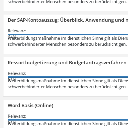
schwerbehinderter Menschen besonders zu berücksichtigen. Fa
Der SAP-Kontoauszug: Überblick, Anwendung und nü
Relevanz:
64%
Weiterbildungsmaßnahme im dienstlichen Sinne gilt als Dien
schwerbehinderter Menschen besonders zu berücksichtigen. Fa
Ressortbudgetierung und Budgetantragsverfahren 
Relevanz:
64%
Weiterbildungsmaßnahme im dienstlichen Sinne gilt als Dien
schwerbehinderter Menschen besonders zu berücksichtigen. Fa
Word Basis (Online)
Relevanz:
64%
Weiterbildungsmaßnahme im dienstlichen Sinne gilt als Dien