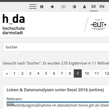
DE
EN
Gesucht nach "bücher".
Es wurden 235 Ergebnisse in 11 Milli
«
1
2
3
4
5
6
7
8
9
10
11
1
Listen & Datenanalysen unter Excel 2016 (online)
Relevanz:
65%
Weiterbildungsmaßnahme im dienstlichen Sinne gilt als Dien