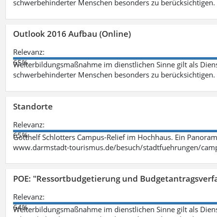
schwerbehinderter Menschen besonders zu berücksichtigen. Fa
Outlook 2016 Aufbau (Online)
Relevanz:
65%
Weiterbildungsmaßnahme im dienstlichen Sinne gilt als Dien
schwerbehinderter Menschen besonders zu berücksichtigen. Fa
Standorte
Relevanz:
65%
Gotthelf Schlotters Campus-Relief im Hochhaus. Ein Panorama
www.darmstadt-tourismus.de/besuch/stadtfuehrungen/cam
POE: "Ressortbudgetierung und Budgetantragsverf
Relevanz:
64%
Weiterbildungsmaßnahme im dienstlichen Sinne gilt als Dien