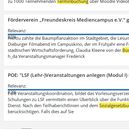
zu 1000 Teilnehmenden
Terminbuchung
über Moodle Videob
Förderverein „Freundeskreis Mediencampus e.V.“ 
Relevanz:
83%
Hierzu zählte die Baumpflanzaktion im Stadtgebiet, die Lesun
Dieburger Filmabend im Campuskino, der im Frühjahr eine Fort
städtischen Wirtschaftsförderung, Claudia Kleene von der
Büc
h_da Veranstaltungsmanager Frederick
POE: "LSF (Lehr-)Veranstaltungen anlegen (Modul I)
Relevanz:
82%
t die Veranstaltungskoordination, bildet das Vorlesungsverze
Schulungen zu LSF vermitteln einen Überblick über die Funkt
Dienst. Nach den Teilhaberichtlinien und dem
Sozialgesetzbu
berücksichtigen. Falls dies auf Sie