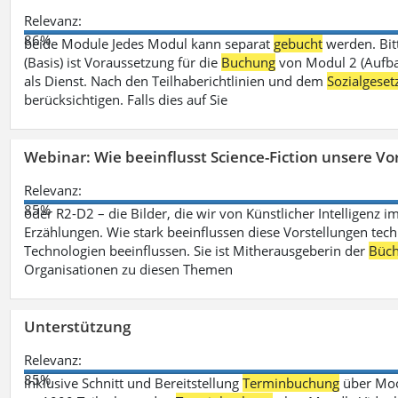
Relevanz:
86%
beide Module Jedes Modul kann separat
gebucht
werden. Bit
(Basis) ist Voraussetzung für die
Buchung
von Modul 2 (Aufbau
als Dienst. Nach den Teilhaberichtlinien und dem
Sozialgese
berücksichtigen. Falls dies auf Sie
Webinar: Wie beeinflusst Science-Fiction unsere Vor
Relevanz:
85%
oder R2-D2 – die Bilder, die wir von Künstlicher Intelligenz
Erzählungen. Wie stark beeinflussen diese Vorstellungen tech
Technologien beeinflussen. Sie ist Mitherausgeberin der
Büch
Organisationen zu diesen Themen
Unterstützung
Relevanz:
85%
inklusive Schnitt und Bereitstellung
Terminbuchung
über Mood