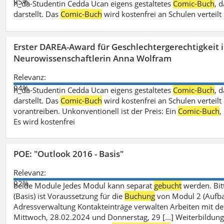
95%
h_da-Studentin Cedda Ucan eigens gestaltetes
Comic-Buch
, 
darstellt. Das
Comic-Buch
wird kostenfrei an Schulen verteilt
Erster DAREA-Award für Geschlechtergerechtigkeit
Neurowissenschaftlerin Anna Wolfram
Relevanz:
94%
h_da-Studentin Cedda Ucan eigens gestaltetes
Comic-Buch
, 
darstellt. Das
Comic-Buch
wird kostenfrei an Schulen verteilt 
vorantreiben. Unkonventionell ist der Preis: Ein
Comic-Buch
,
Es wird kostenfrei
POE: "Outlook 2016 - Basis"
Relevanz:
92%
beide Module Jedes Modul kann separat
gebucht
werden. Bit
(Basis) ist Voraussetzung für die
Buchung
von Modul 2 (Aufbau)
Adressverwaltung Kontakteinträge verwalten Arbeiten mit 
Mittwoch, 28.02.2024 und Donnerstag, 29 [...] Weiterbildung