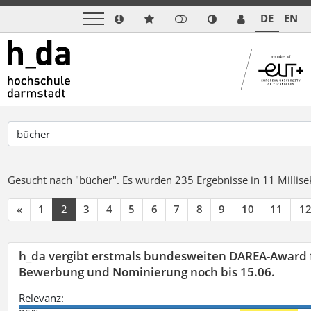
DE
EN
Gesucht nach "bücher".
Es wurden 235 Ergebnisse in 11 Milli
«
1
2
3
4
5
6
7
8
9
10
11
1
h_da vergibt erstmals bundesweiten DAREA-Award f
Bewerbung und Nominierung noch bis 15.06.
Relevanz: