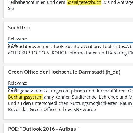
Teilhaberichtlinien und dem
Sozialgesetzbuch
IX sind Anträg
Sie
Suchtfrei
Relevanz:
92%
de/ Suchtpräventions-Tools Suchtpräventions-Tools https://
eCHECKUP TO GO ALKOHOL Informationen und Beratung für 
Green Office der Hochschule Darmstadt (h_da)
Relevanz:
87%
um eigene Veranstaltungen zu planen und durchzuführen. G
Buchungssystem
anny können Studierende, Lehrende und Mit
und zu den unterschiedlichen Nutzungsmöglichkeiten. Raum 
Bevor das Green Office Teil des KNE wurde
POE: "Outlook 2016 - Aufbau"