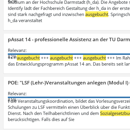
82%
Studium an der Hochschule Darmstadt (h_da). Die Angebote 
Identify lädt der Fachbereich Gestaltung der h_da in der ers
sind stark nachgefragt und inzwischen
ausgebucht
. Springsc
h_da veranstaltet
pAssat 14 - professionelle Assistenz an der TU Dar
Relevanz:
82%
+++
ausgebucht
+++
ausgebucht
+++
ausgebucht
+++ Im Rahm
das Entwicklungsprogramm pAssat 14 an. Das bereits seit l
POE: "LSF (Lehr-)Veranstaltungen anlegen (Modul I)
Relevanz:
81%
t die Veranstaltungskoordination, bildet das Vorlesungsverze
Schulungen zu LSF vermitteln einen Überblick über die Funkt
Dienst. Nach den Teilhaberichtlinien und dem
Sozialgesetzbu
berücksichtigen. Falls dies auf Sie