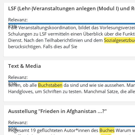
LSF (Lehr-)Veranstaltungen anlegen (Modul I) und R
Relevanz:
81%
t die Veranstaltungskoordination, bildet das Vorlesungsverze
Schulungen zu LSF vermitteln einen Überblick über die Funkt
Dienst. Nach den Teilhaberichtlinien und dem
Sozialgesetzbu
berücksichtigen. Falls dies auf Sie
Text & Media
Relevanz:
81%
sehen, ob alle
Buchstaben
da sind und wie sie aussehen. M
Handgloves, um Schriften zu testen. Manchmal Sätze, die all
Ausstellung "Frieden in Afghanistan ...?"
Relevanz:
80%
insgesamt 19 geflüchteten Autor*innen des
Buches
Warum wir