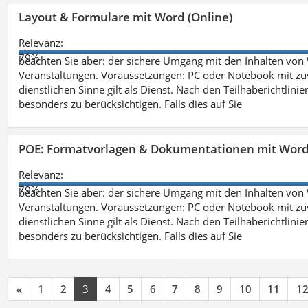
Layout & Formulare mit Word (Online)
Relevanz:
79%
beachten Sie aber: der sichere Umgang mit den Inhalten von
Veranstaltungen. Voraussetzungen: PC oder Notebook mit zu
dienstlichen Sinne gilt als Dienst. Nach den Teilhaberichtlin
besonders zu berücksichtigen. Falls dies auf Sie
POE: Formatvorlagen & Dokumentationen mit Wor
Relevanz:
79%
beachten Sie aber: der sichere Umgang mit den Inhalten von
Veranstaltungen. Voraussetzungen: PC oder Notebook mit zu
dienstlichen Sinne gilt als Dienst. Nach den Teilhaberichtlin
besonders zu berücksichtigen. Falls dies auf Sie
«
1
2
3
4
5
6
7
8
9
10
11
1