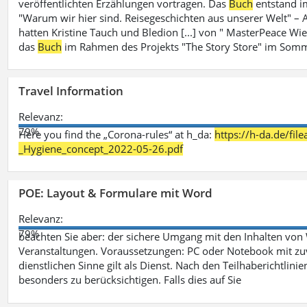
veröffentlichten Erzählungen vortragen. Das
Buch
entstand i
"Warum wir hier sind. Reisegeschichten aus unserer Welt" – A
hatten Kristine Tauch und Bledion [...] von " MasterPeace Wi
das
Buch
im Rahmen des Projekts "The Story Store" im Somm
Travel Information
Relevanz:
79%
Here you find the „Corona-rules“ at h_da:
https://h-da.de/fi
_Hygiene_concept_2022-05-26.pdf
POE: Layout & Formulare mit Word
Relevanz:
79%
beachten Sie aber: der sichere Umgang mit den Inhalten von
Veranstaltungen. Voraussetzungen: PC oder Notebook mit zu
dienstlichen Sinne gilt als Dienst. Nach den Teilhaberichtlin
besonders zu berücksichtigen. Falls dies auf Sie