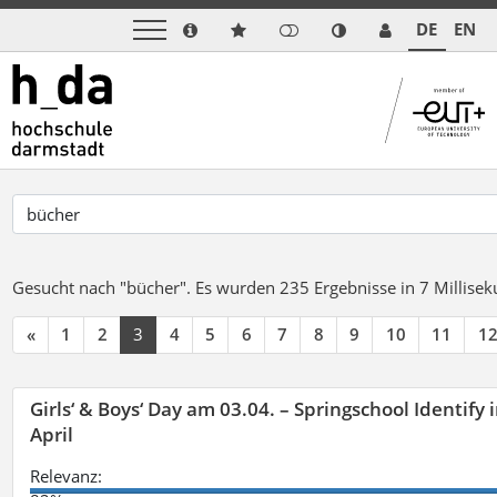
DE
EN
Gesucht nach "bücher".
Es wurden 235 Ergebnisse in 7 Millise
«
1
2
3
4
5
6
7
8
9
10
11
1
Girls‘ & Boys‘ Day am 03.04. – Springschool Identify
April
Relevanz: