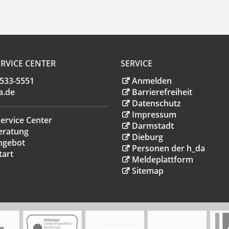
RVICE CENTER
SERVICE
.533-5551
Anmelden
a
.
de
Barrierefreiheit
Datenschutz
Impressum
ervice Center
Darmstadt
eratung
Dieburg
ngebot
Personen der h_da
tart
Meldeplattform
Sitemap