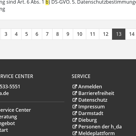
g sind Art. 6 Abs. 1
b
) DS-GVO. 5. Datenschutzbestimmunge
ung
3
4
5
6
7
8
9
10
11
12
13
14
RVICE CENTER
SERVICE
.533-5551
Anmelden
a
.
de
Barrierefreiheit
Datenschutz
Impressum
ervice Center
Darmstadt
eratung
Dieburg
ngebot
Personen der h_da
tart
Meldeplattform