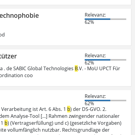
Technophobie
Relevanz:
62%
od
tützer
Relevanz:
62%
a . de SABIC Global Technologies
B
.V. - MoU UPCT Für
ordination coo
Relevanz:
62%
Verarbeitung ist Art. 6 Abs. 1
b
) der DS-GVO. 2.
dem Analyse-Tool [...] Rahmen zwingender nationaler
 1
b
) (Vertragserfüllung) und c) (gesetzliche Vorgaben)
seite vollumfänglich nutzbar. Rechtsgrundlage der