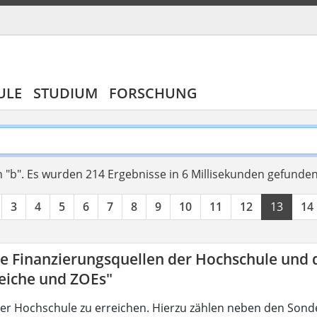
ULE
STUDIUM
FORSCHUNG
 "b".
Es wurden 214 Ergebnisse in 6 Millisekunden gefunde
3
4
5
6
7
8
9
10
11
12
13
14
ie Finanzierungsquellen der Hochschule und 
eiche und ZOEs"
der Hochschule zu erreichen. Hierzu zählen neben den Sond