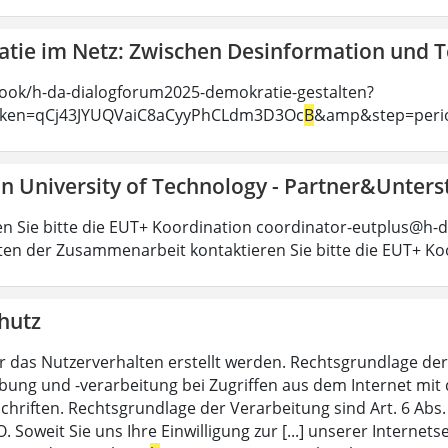
tie im Netz: Zwischen Desinformation und 
ook/h-da-dialogforum2025-demokratie-gestalten?
oken=qCj43JYUQVaiC8aCyyPhCLdm3D3Oc
B
&amp&step=peri
n University of Technology - Partner&Unters
en Sie bitte die EUT+ Koordination coordinator-eutplus@h-d
ten der Zusammenarbeit kontaktieren Sie bitte die EUT+ Ko
hutz
r das Nutzerverhalten erstellt werden. Rechtsgrundlage der 
ung und -verarbeitung bei Zugriffen aus dem Internet mit 
chriften. Rechtsgrundlage der Verarbeitung sind Art. 6 Abs.
 Soweit Sie uns Ihre Einwilligung zur [...] unserer Internet