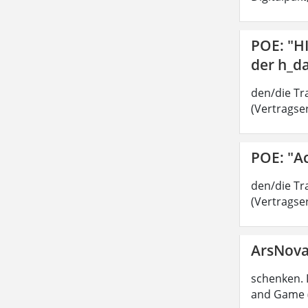
POE: "H
der h_d
den/die Tra
(Vertragser
POE: "A
den/die Tra
(Vertragser
ArsNov
schenken. 
and Game (