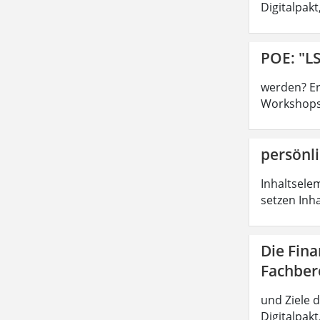
Digitalpak
POE: "LS
werden? Ers
Workshops,
persönli
Inhaltsele
setzen Inh
Die Fin
Fachber
und Ziele 
Digitalpak