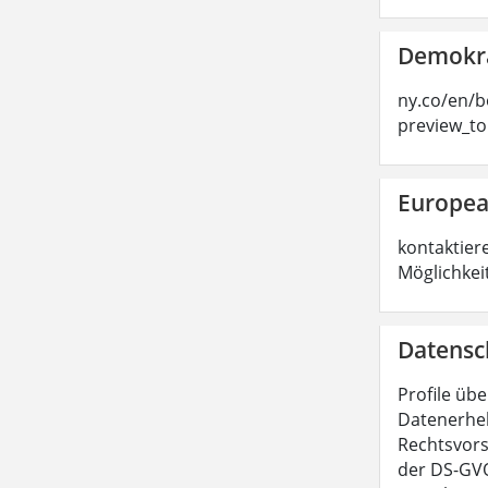
Demokra
ny.co/en/b
preview_t
Europea
kontaktier
Möglichkei
Datensc
Profile übe
Datenerheb
Rechtsvors
der DS-GVO.