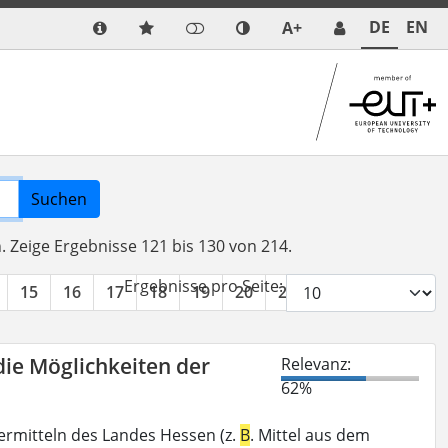
DE
EN
A+
Suchen
n.
Zeige Ergebnisse 121 bis 130 von 214.
Ergebnisse pro Seite:
15
16
17
18
19
20
21
22
»
die Möglichkeiten der
Relevanz:
62%
ermitteln des Landes Hessen (z.
B
. Mittel aus dem