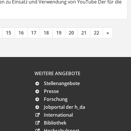
n zu Einsatz und Verwendung von YouTube Der für die
15
16
17
18
19
20
21
22
»
WEITERE ANGEBOTE
Stellenangebote
Presse
Forschung
Jobportal der h_da
International
Bibliothek
Hochschulsport