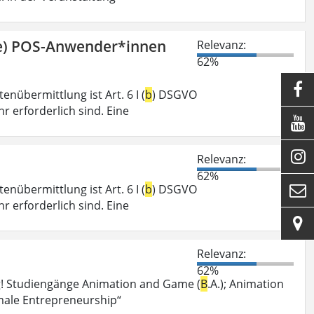
ge) POS-Anwender*innen
Relevanz:
62%

nübermittlung ist Art. 6 I (
b
) DSGVO
r erforderlich sind. Eine


Relevanz:
62%
nübermittlung ist Art. 6 I (
b
) DSGVO

r erforderlich sind. Eine

Relevanz:
62%
g! Studiengänge Animation and Game (
B
.A.); Animation
male Entrepreneurship“