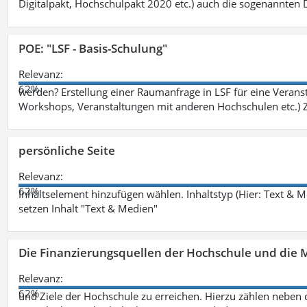
Digitalpakt, Hochschulpakt 2020 etc.) auch die sogenannten Dr
POE: "LSF - Basis-Schulung"
Relevanz:
62%
werden? Erstellung einer Raumanfrage in LSF für eine Veransta
Workshops, Veranstaltungen mit anderen Hochschulen etc.) Zi
persönliche Seite
Relevanz:
62%
Inhaltselement hinzufügen wählen. Inhaltstyp (Hier: Text & 
setzen Inhalt "Text & Medien"
Die Finanzierungsquellen der Hochschule und die M
Relevanz:
62%
und Ziele der Hochschule zu erreichen. Hierzu zählen neben