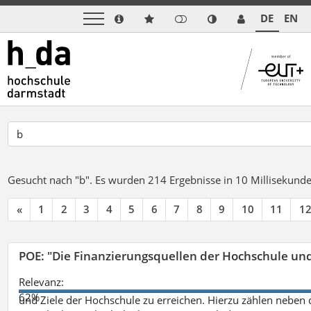
DE
EN
Gesucht nach "b".
Es wurden 214 Ergebnisse in 10 Millisekund
«
1
2
3
4
5
6
7
8
9
10
11
1
POE: "Die Finanzierungsquellen der Hochschule un
Relevanz:
62%
und Ziele der Hochschule zu erreichen. Hierzu zählen neben