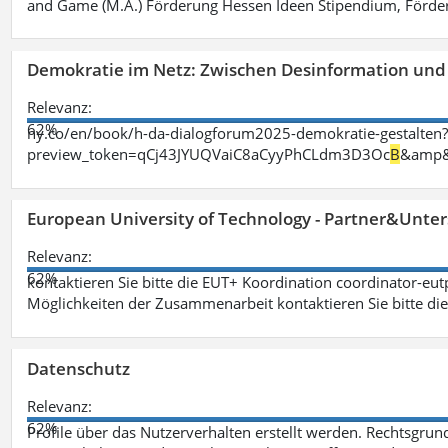
and Game (M.A.) Förderung Hessen Ideen Stipendium, Förder
Demokratie im Netz: Zwischen Desinformation un
Relevanz:
62%
ny.co/en/book/h-da-dialogforum2025-demokratie-gestalten
preview_token=qCj43JYUQVaiC8aCyyPhCLdm3D3Oc
B
&amp&
European University of Technology - Partner&Unter
Relevanz:
62%
kontaktieren Sie bitte die EUT+ Koordination coordinator-eu
Möglichkeiten der Zusammenarbeit kontaktieren Sie bitte di
Datenschutz
Relevanz:
62%
Profile über das Nutzerverhalten erstellt werden. Rechtsgrund