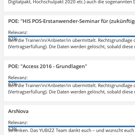
Digitalpakt, Hochschulpakt 2020 etc.) auch die sogenannten Dr
POE: "HIS POS-Erstanwender-Seminar für (zukünfti
Relevanz:
62%
den/die Trainer/in/Anbieter/in übermittelt. Rechtsgrundlage di
(Vertragserfüllung). Die Daten werden gelöscht, sobald diese 
POE: "Access 2016 - Grundlagen"
Relevanz:
62%
den/die Trainer/in/Anbieter/in übermittelt. Rechtsgrundlage di
(Vertragserfüllung). Die Daten werden gelöscht, sobald diese 
ArsNova
Relevanz:
62%
schenken. Das YUBIZZ Team dankt euch – und wünscht euch v