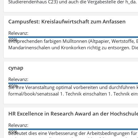
Studierendenhaus C23) und auch die Vergabestelle der h_da
Campusfest: Kreislaufwirtschaft zum Anfassen
Relevanz:
49%
entsprechenden farbigen Mülltonnen (Altpapier, Wertstoffe, B
Mandarinenschalen und Kronkorken richtig zu entsorgen. Di
cynap
Relevanz:
49%
Sie Ihre Veranstaltung optimal vorbereiten und durchführen
formal/book/senatssaal 1. Technik einschalten 1. Technik ein
HR Excellence in Research Award an der Hochschul
Relevanz:
49%
bedeutet dies eine Verbesserung der Arbeitsbedingungen für W