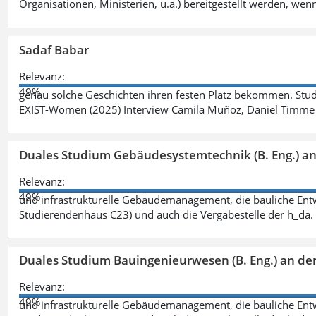
Organisationen, Ministerien, u.a.) bereitgestellt werden, wenn
Sadaf Babar
Relevanz:
49%
genau solche Geschichten ihren festen Platz bekommen. Stu
EXIST-Women (2025) Interview Camila Muñoz, Daniel Timme 
Duales Studium Gebäudesystemtechnik (B. Eng.) an
Relevanz:
49%
und infrastrukturelle Gebäudemanagement, die bauliche Entw
Studierendenhaus C23) und auch die Vergabestelle der h_da
Duales Studium Bauingenieurwesen (B. Eng.) an de
Relevanz:
49%
und infrastrukturelle Gebäudemanagement, die bauliche Entw