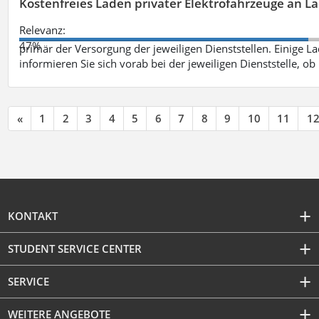
Kostenfreies Laden privater Elektrofahrzeuge an 
Relevanz:
47%
primär der Versorgung der jeweiligen Dienststellen. Einige Lad
informieren Sie sich vorab bei der jeweiligen Dienststelle, ob
«
1
2
3
4
5
6
7
8
9
10
11
1
KONTAKT
STUDENT SERVICE CENTER
SERVICE
WEITERE ANGEBOTE