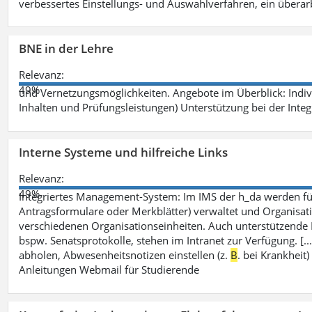
verbessertes Einstellungs- und Auswahlverfahren, ein überar
BNE in der Lehre
Relevanz:
49%
und Vernetzungsmöglichkeiten. Angebote im Überblick: Indi
Inhalten und Prüfungsleistungen) Unterstützung bei der Integ
Interne Systeme und hilfreiche Links
Relevanz:
49%
Integriertes Management-System: Im IMS der h_da werden fü
Antragsformulare oder Merkblätter) verwaltet und Organisati
verschiedenen Organisationseinheiten. Auch unterstützende
bspw. Senatsprotokolle, stehen im Intranet zur Verfügung. [
abholen, Abwesenheitsnotizen einstellen (z.
B
. bei Krankhei
Anleitungen Webmail für Studierende