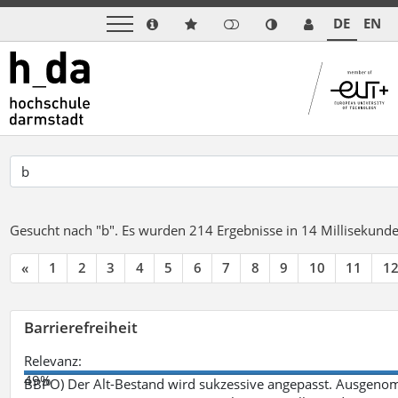
DE
EN
Gesucht nach "b".
Es wurden 214 Ergebnisse in 14 Millisekund
«
1
2
3
4
5
6
7
8
9
10
11
1
Barrierefreiheit
Relevanz:
49%
BBPO) Der Alt-Bestand wird sukzessive angepasst. Ausgenom