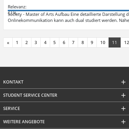
Relevanz:
61%
Society - Master of Arts Aufbau Eine detaillierte Darstellung 
Onlinekommunikation kann auch dual studiert werden. Nähe
«
1
2
3
4
5
6
7
8
9
10
11
1
KONTAKT
STUDENT SERVICE CENTER
SERVICE
WEITERE ANGEBOTE