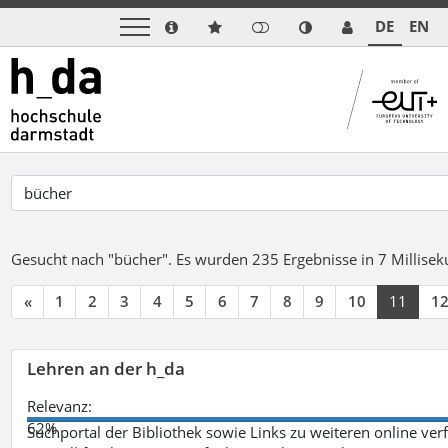
DE
EN
Gesucht nach "bücher".
Es wurden 235 Ergebnisse in 7 Millise
«
1
2
3
4
5
6
7
8
9
10
11
1
Lehren an der h_da
Relevanz:
62%
Suchportal der Bibliothek sowie Links zu weiteren online ve