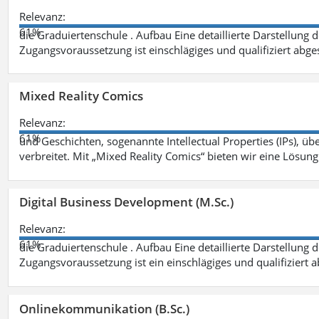
Relevanz:
61%
die Graduiertenschule . Aufbau Eine detaillierte Darstellung 
Zugangsvoraussetzung ist einschlägiges und qualifiziert ab
Mixed Reality Comics
Relevanz:
61%
und Geschichten, sogenannte Intellectual Properties (IPs), üb
verbreitet. Mit „Mixed Reality Comics“ bieten wir eine Lösung
Digital Business Development (M.Sc.)
Relevanz:
61%
die Graduiertenschule . Aufbau Eine detaillierte Darstellung 
Zugangsvoraussetzung ist ein einschlägiges und qualifiziert 
Onlinekommunikation (B.Sc.)