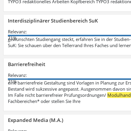
TYPO3 redaktionelles Arbeiten Kopfbereich TYPO3 redaktione
Interdisziplinärer Studienbereich SuK
Relevanz:
71%
gewünschten Studiengang steckt, erfahren Sie in der Studie
SuK: Sie schauen über den Tellerrand Ihres Faches und lern
Barrierefreiheit
Relevanz:
71%
eine barrierefreie Gestaltung sind Vorlagen in Planung zur Er
Bestand wird sukzessive angepasst. Ausgenommen davon sind D
Im Falle nicht barrierefreier Prüfungsordnungen/
Modulhand
Fachbereichen* oder stellen Sie Ihre
Expanded Media (M.A.)