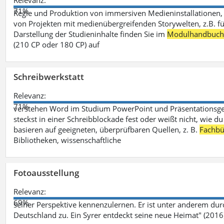
Relevanz:
71%
Regie und Produktion von immersiven Medieninstallationen, 
von Projekten mit medienübergreifenden Storywelten, z.B. für 
Darstellung der Studieninhalte finden Sie im
Modulhandbuc
(210 CP oder 180 CP) auf
Schreibwerkstatt
Relevanz:
71%
verstehen Word im Studium PowerPoint und Präsentationsges
steckst in einer Schreibblockade fest oder weißt nicht, wie du
basieren auf geeigneten, überprüfbaren Quellen, z. B.
Fachbü
Bibliotheken, wissenschaftliche
Fotoausstellung
Relevanz:
69%
seiner Perspektive kennenzulernen. Er ist unter anderem d
Deutschland zu. Ein Syrer entdeckt seine neue Heimat" (2016)