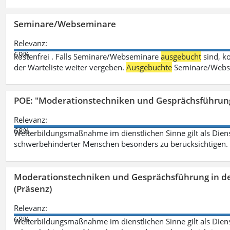
Seminare/Webseminare
Relevanz:
69%
kostenfrei . Falls Seminare/Webseminare
ausgebucht
sind, k
der Warteliste weiter vergeben.
Ausgebuchte
Seminare/Webse
POE: "Moderationstechniken und Gesprächsführung
Relevanz:
68%
Weiterbildungsmaßnahme im dienstlichen Sinne gilt als Dien
schwerbehinderter Menschen besonders zu berücksichtigen. Fa
Moderationstechniken und Gesprächsführung in d
(Präsenz)
Relevanz:
68%
Weiterbildungsmaßnahme im dienstlichen Sinne gilt als Dien