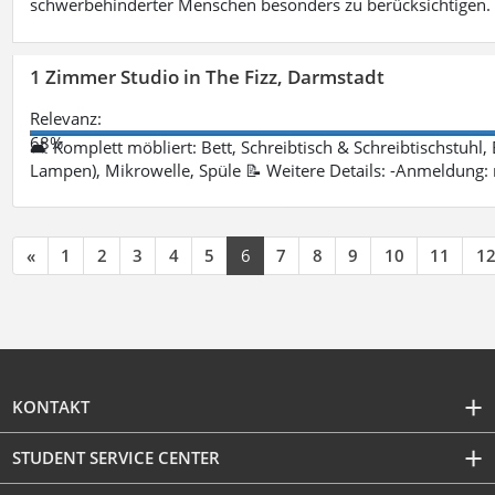
schwerbehinderter Menschen besonders zu berücksichtigen. Fa
1 Zimmer Studio in The Fizz, Darmstadt
Relevanz:
68%
🛋 Komplett möbliert: Bett, Schreibtisch & Schreibtischstuhl,
Lampen), Mikrowelle, Spüle 📝 Weitere Details: -Anmeldung:
«
1
2
3
4
5
6
7
8
9
10
11
1
KONTAKT
STUDENT SERVICE CENTER