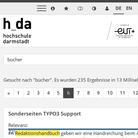
DE
EN
Gesucht nach "bücher".
Es wurden 235 Ergebnisse in 13 Milli
«
1
2
3
4
5
6
7
8
9
10
11
1
Sonderseiten TYPO3 Support
Relevanz:
72%
Im
Redaktionshandbuch
geben wir eine Handreichung beim A