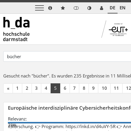
DE
EN
Gesucht nach "bücher".
Es wurden 235 Ergebnisse in 11 Milli
«
1
2
3
4
5
6
7
8
9
10
11
1
Europäische interdisziplinäre Cybersicherheitskonf
Relevanz:
78%
itsforschung. 👉 Programm: https://lnkd.in/d4uVY-5R 👉 An