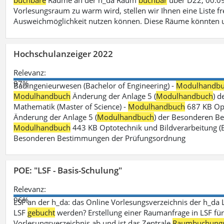
buchbare
Räume an der h_da Raum
buchbar
über D22, 00.09
Vorlesungsraum zu warm wird, stellen wir Ihnen eine Liste fr
Ausweichmöglichkeit nutzen können. Diese Räume könnten 
Hochschulanzeiger 2022
Relevanz:
97%
Bauingenieurwesen (Bachelor of Engineering) -
Modulhandb
Modulhandbuch
Änderung der Anlage 5 (
Modulhandbuch
) 
Mathematik (Master of Science) -
Modulhandbuch
687 KB Opt
Änderung der Anlage 5 (
Modulhandbuch
) der Besonderen Bes
Modulhandbuch
443 KB Optotechnik und Bildverarbeitung (B
Besonderen Bestimmungen der Prüfungsordnung
POE: "LSF - Basis-Schulung"
Relevanz:
96%
LSF an der h_da: das Online Vorlesungsverzeichnis der h_da 
LSF
gebucht
werden? Erstellung einer Raumanfrage in LSF für e
Vorlesungsverzeichnis ab und ist das Zentrale
Raumbuchung