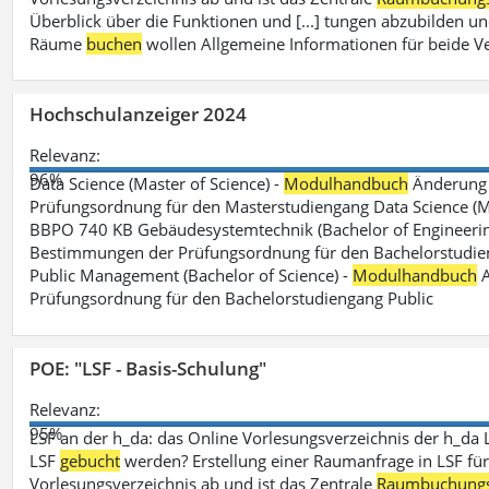
Überblick über die Funktionen und [...] tungen abzubilden un
Räume
buchen
wollen Allgemeine Informationen für beide V
Hochschulanzeiger 2024
Relevanz:
96%
Data Science (Master of Science) -
Modulhandbuch
Änderung 
Prüfungsordnung für den Masterstudiengang Data Science (M.S
BBPO 740 KB Gebäudesystemtechnik (Bachelor of Engineerin
Bestimmungen der Prüfungsordnung für den Bachelorstudien
Public Management (Bachelor of Science) -
Modulhandbuch
A
Prüfungsordnung für den Bachelorstudiengang Public
POE: "LSF - Basis-Schulung"
Relevanz:
95%
LSF an der h_da: das Online Vorlesungsverzeichnis der h_da 
LSF
gebucht
werden? Erstellung einer Raumanfrage in LSF für e
Vorlesungsverzeichnis ab und ist das Zentrale
Raumbuchung