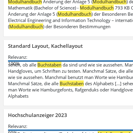
Modulhandbuch
Änderung der Anlage 5 (
Modulhandbuch
) 
Mathematik (Bachelor of Science) -
Modulhandbuch
793 KB O
Änderung der Anlage 5 (
Modulhandbuch
) der Besonderen Bes
Electrical Engineering and Information Technology – internati
(
Modulhandbuch
) der Besonderen Bestimmungen
Standard Layout, Kachellayout
Relevanz:
100%
sehen, ob alle
Buchstaben
da sind und wie sie aussehen. M
Handgloves, um Schriften zu testen. Manchmal Sätze, die all
wie sie aussehen. Manchmal benutzt man Worte wie Hamburg
Manchmal Sätze, die alle
Buchstaben
des Alphabets [...] sehe
man Worte wie Hamburgefonts, Rafgenduks oder Handgloves, 
Alphabets
Hochschulanzeiger 2023
Relevanz:
99%