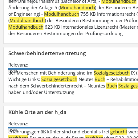
ben Onlinejournalismus (Bachelor of Arts) -
Modulhandbuch
Änderung der Anlage 5 (
Modulhandbuch
) der Besonderen B
of Engineering) -
Modulhandbuch
755 KB Informationsrecht (
(
Modulhandbuch
) der Besonderen Bestimmungen der Prüfungs
Modulhandbuch
623 KB Internationales Lizenzrecht (Master 
der Besonderen Bestimmungen der Prüfungsordnung
Schwerbehindertenvertretung
Relevanz:
98%
der Menschen mit Behinderung sind im
Sozialgesetzbuch
IX 
Wichtige Links:
Sozialgesetzbuch
Neutes
Buch
– Rehabilitätio
nach dem Schwerbehindertenrecht – Neuntes
Buch
Sozialge
haben und/oder Unterstützung
Kühle Orte an der h_da
Relevanz:
98%
erfahrungsgemäß kühler sind und ebenfalls frei
gebucht
werd