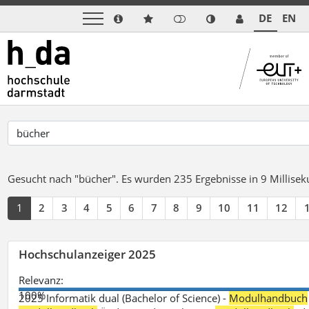
DE
EN
Gesucht nach "bücher".
Es wurden 235 Ergebnisse in 9 Millise
1
2
3
4
5
6
7
8
9
10
11
12
Hochschulanzeiger 2025
Relevanz:
100%
2025 Informatik dual (Bachelor of Science) -
Modulhandbuch