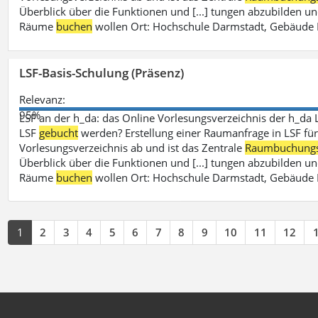
Überblick über die Funktionen und [...] tungen abzubilden un
Räume
buchen
wollen Ort: Hochschule Darmstadt, Gebäude 
LSF-Basis-Schulung (Präsenz)
Relevanz:
95%
LSF an der h_da: das Online Vorlesungsverzeichnis der h_da 
LSF
gebucht
werden? Erstellung einer Raumanfrage in LSF für e
Vorlesungsverzeichnis ab und ist das Zentrale
Raumbuchung
Überblick über die Funktionen und [...] tungen abzubilden un
Räume
buchen
wollen Ort: Hochschule Darmstadt, Gebäude 
1
2
3
4
5
6
7
8
9
10
11
12