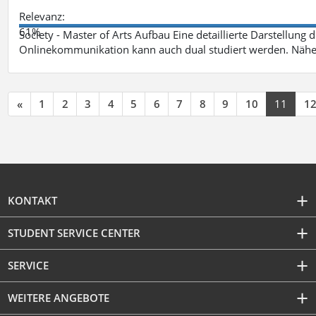
Relevanz:
61%
Society - Master of Arts Aufbau Eine detaillierte Darstellung 
Onlinekommunikation kann auch dual studiert werden. Nähe
«
1
2
3
4
5
6
7
8
9
10
11
1
KONTAKT
STUDENT SERVICE CENTER
SERVICE
WEITERE ANGEBOTE