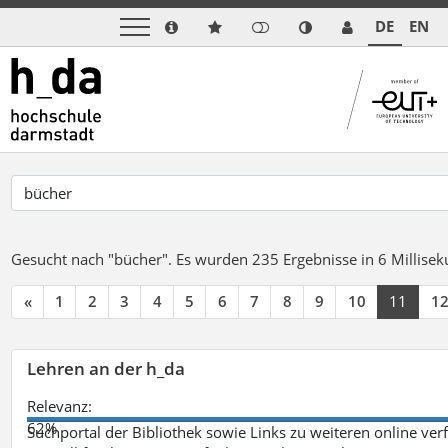
DE
EN
Gesucht nach "bücher".
Es wurden 235 Ergebnisse in 6 Millise
«
1
2
3
4
5
6
7
8
9
10
11
1
Lehren an der h_da
Relevanz:
62%
Suchportal der Bibliothek sowie Links zu weiteren online ve