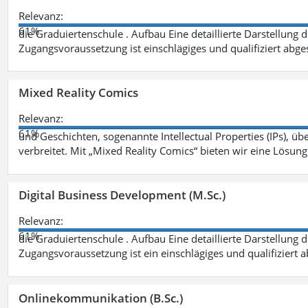
Relevanz:
61%
die Graduiertenschule . Aufbau Eine detaillierte Darstellung 
Zugangsvoraussetzung ist einschlägiges und qualifiziert ab
Mixed Reality Comics
Relevanz:
61%
und Geschichten, sogenannte Intellectual Properties (IPs), üb
verbreitet. Mit „Mixed Reality Comics“ bieten wir eine Lösung
Digital Business Development (M.Sc.)
Relevanz:
61%
die Graduiertenschule . Aufbau Eine detaillierte Darstellung 
Zugangsvoraussetzung ist ein einschlägiges und qualifiziert 
Onlinekommunikation (B.Sc.)