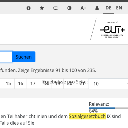
DE
EN
A+
Suchen
efunden.
Zeige Ergebnisse 91 bis 100 von 235.
Ergebnisse pro Seite:
15
16
17
18
19
20
21
22
23
24
Relevanz:
64%
den Teilhaberichtlinien und dem
Sozialgesetzbuch
IX sind
lls dies auf Sie