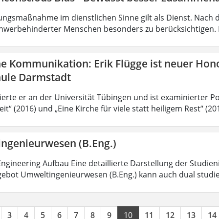
ungsmaßnahme im dienstlichen Sinne gilt als Dienst. Nach 
hwerbehinderter Menschen besonders zu berücksichtigen. Fa
he Kommunikation: Erik Flügge ist neuer Hon
ule Darmstadt
ierte er an der Universität Tübingen und ist examinierter P
it“ (2016) und „Eine Kirche für viele statt heiligem Rest“ (2
ngenieurwesen (B.Eng.)
ngineering Aufbau Eine detaillierte Darstellung der Studien
ebot Umweltingenieurwesen (B.Eng.) kann auch dual studi
3
4
5
6
7
8
9
10
11
12
13
14