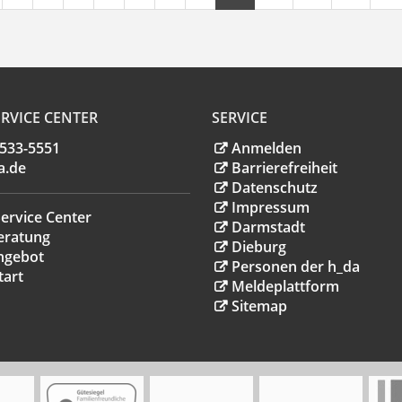
RVICE CENTER
SERVICE
.533-5551
Anmelden
a
.
de
Barrierefreiheit
Datenschutz
Impressum
ervice Center
Darmstadt
eratung
Dieburg
ngebot
Personen der h_da
tart
Meldeplattform
Sitemap