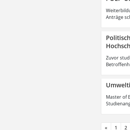
Weiterbild
Anträge sc
Politisc
Hochsch
Zuvor stud
Betroffenhe
Umwelti
Master of E
Studienang
«
1
2