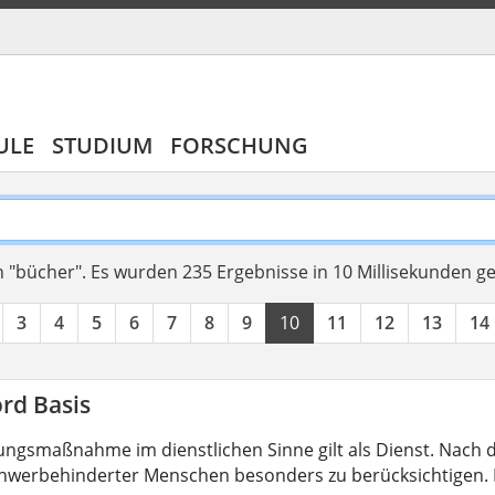
ULE
STUDIUM
FORSCHUNG
 "bücher".
Es wurden 235 Ergebnisse in 10 Millisekunden g
3
4
5
6
7
8
9
10
11
12
13
14
rd Basis
ungsmaßnahme im dienstlichen Sinne gilt als Dienst. Nach 
hwerbehinderter Menschen besonders zu berücksichtigen. Fa