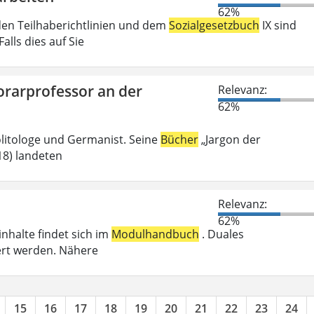
62%
den Teilhaberichtlinien und dem
Sozialgesetzbuch
IX sind
lls dies auf Sie
orarprofessor an der
Relevanz:
62%
olitologe und Germanist. Seine
Bücher
„Jargon der
018) landeten
Relevanz:
62%
inhalte findet sich im
Modulhandbuch
. Duales
ert werden. Nähere
15
16
17
18
19
20
21
22
23
24