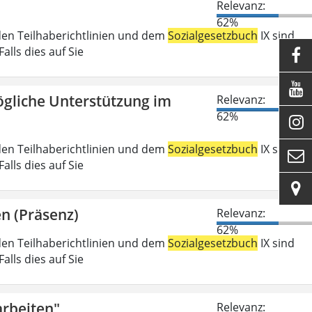
Relevanz:
62%
den Teilhaberichtlinien und dem
Sozialgesetzbuch
IX sind
lls dies auf Sie


gliche Unterstützung im
Relevanz:
62%

den Teilhaberichtlinien und dem
Sozialgesetzbuch
IX sind

lls dies auf Sie

n (Präsenz)
Relevanz:
62%
den Teilhaberichtlinien und dem
Sozialgesetzbuch
IX sind
lls dies auf Sie
rbeiten"
Relevanz: