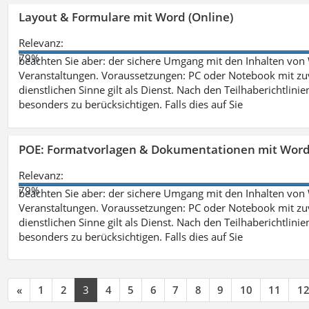
Layout & Formulare mit Word (Online)
Relevanz:
79%
beachten Sie aber: der sichere Umgang mit den Inhalten von
Veranstaltungen. Voraussetzungen: PC oder Notebook mit zu
dienstlichen Sinne gilt als Dienst. Nach den Teilhaberichtlin
besonders zu berücksichtigen. Falls dies auf Sie
POE: Formatvorlagen & Dokumentationen mit Wor
Relevanz:
79%
beachten Sie aber: der sichere Umgang mit den Inhalten von
Veranstaltungen. Voraussetzungen: PC oder Notebook mit zu
dienstlichen Sinne gilt als Dienst. Nach den Teilhaberichtlin
besonders zu berücksichtigen. Falls dies auf Sie
«
1
2
3
4
5
6
7
8
9
10
11
1