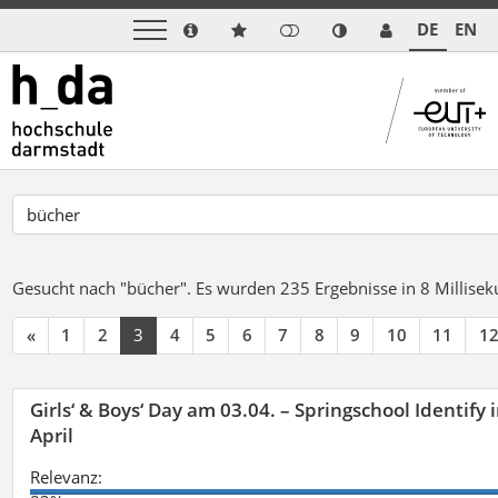
DE
EN
Gesucht nach "bücher".
Es wurden 235 Ergebnisse in 8 Millise
«
1
2
3
4
5
6
7
8
9
10
11
1
Girls‘ & Boys‘ Day am 03.04. – Springschool Identify
April
Relevanz: