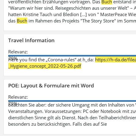
veröffentlichten Erzählungen vortragen. Das
Buch
entstand i
"Warum wir hier sind. Reisegeschichten aus unserer Welt" – A
hatten Kristine Tauch und Bledion [...] von " MasterPeace Wi
das
Buch
im Rahmen des Projekts "The Story Store" im Somm
Travel Information
Relevanz:
79%
Here you find the „Corona-rules“ at h_da:
https://h-da.de/fi
_Hygiene_concept_2022-05-26.pdf
POE: Layout & Formulare mit Word
Relevanz:
79%
beachten Sie aber: der sichere Umgang mit den Inhalten von
Veranstaltungen. Voraussetzungen: PC oder Notebook mit zu
dienstlichen Sinne gilt als Dienst. Nach den Teilhaberichtlin
besonders zu berücksichtigen. Falls dies auf Sie