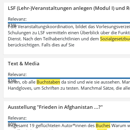
LSF (Lehr-)Veranstaltungen anlegen (Modul I) und R
Relevanz:
81%
t die Veranstaltungskoordination, bildet das Vorlesungsverze
Schulungen zu LSF vermitteln einen Überblick über die Funkt
Dienst. Nach den Teilhaberichtlinien und dem
Sozialgesetzbu
berücksichtigen. Falls dies auf Sie
Text & Media
Relevanz:
81%
sehen, ob alle
Buchstaben
da sind und wie sie aussehen. M
Handgloves, um Schriften zu testen. Manchmal Sätze, die all
Ausstellung "Frieden in Afghanistan ...?"
Relevanz:
80%
insgesamt 19 geflüchteten Autor*innen des
Buches
Warum wir