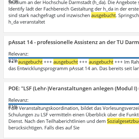
82%
Studium an der Hochschule Darmstadt (h_da). Die Angebote 
Identify lädt der Fachbereich Gestaltung der h_da in der ers
sind stark nachgefragt und inzwischen
ausgebucht
. Springsc
h_da veranstaltet
pAssat 14 - professionelle Assistenz an der TU Dar
Relevanz:
82%
+++
ausgebucht
+++
ausgebucht
+++
ausgebucht
+++ Im Rahm
das Entwicklungsprogramm pAssat 14 an. Das bereits seit l
POE: "LSF (Lehr-)Veranstaltungen anlegen (Modul I)
Relevanz:
81%
t die Veranstaltungskoordination, bildet das Vorlesungsverze
Schulungen zu LSF vermitteln einen Überblick über die Funkt
Dienst. Nach den Teilhaberichtlinien und dem
Sozialgesetzbu
berücksichtigen. Falls dies auf Sie