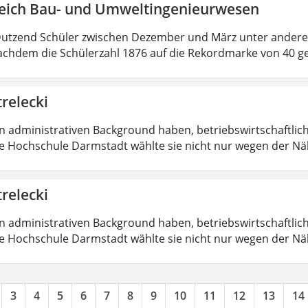
eich Bau- und Umweltingenieurwesen
Dutzend Schüler zwischen Dezember und März unter ander
chdem die Schülerzahl 1876 auf die Rekordmarke von 40 g
trelecki
en administrativen Background haben, betriebswirtschaftlic
Die Hochschule Darmstadt wählte sie nicht nur wegen der 
trelecki
en administrativen Background haben, betriebswirtschaftlic
Die Hochschule Darmstadt wählte sie nicht nur wegen der 
3
4
5
6
7
8
9
10
11
12
13
14