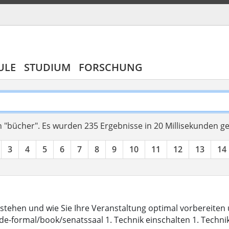
ULE
STUDIUM
FORSCHUNG
 "bücher".
Es wurden 235 Ergebnisse in 20 Millisekunden g
3
4
5
6
7
8
9
10
11
12
13
14
stehen und wie Sie Ihre Veranstaltung optimal vorbereite
de-formal/book/senatssaal 1. Technik einschalten 1. Techni