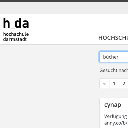
HOCHSCH
Gesucht nach
«
1
2
cynap
Verfügung 
anny.co/b/