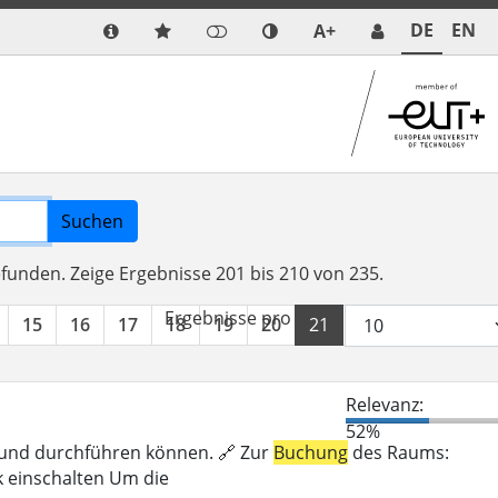
DE
EN
A+
Suchen
efunden.
Zeige Ergebnisse 201 bis 210 von 235.
Ergebnisse pro Seite:
15
16
17
18
19
20
21
22
23
24
Relevanz:
52%
n und durchführen können. 🔗 Zur
Buchung
des Raums:
k einschalten Um die