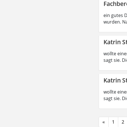
Fachber
ein gutes 
wurden. Na
Katrin S
wollte ein
sagt sie. 
Katrin S
wollte ein
sagt sie. 
«
1
2