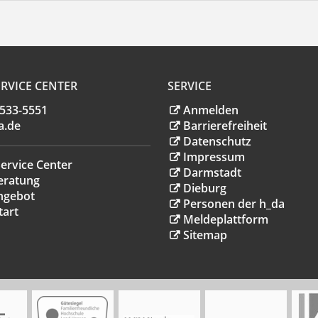
RVICE CENTER
SERVICE
.533-5551
Anmelden
a
.
de
Barrierefreiheit
Datenschutz
Impressum
ervice Center
Darmstadt
eratung
Dieburg
ngebot
Personen der h_da
tart
Meldeplattform
Sitemap