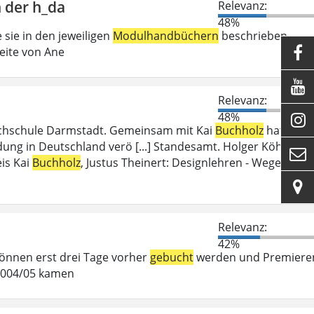
 der h_da
Relevanz:
48%
 sie in den jeweiligen
Modulhandbüchern
beschrieben
eite von Ane


Relevanz:
48%

ochschule Darmstadt. Gemeinsam mit Kai
Buchholz
hat
ung in Deutschland verö [...] Standesamt. Holger Köhn,

is Kai
Buchholz
, Justus Theinert: Designlehren - Wege

Relevanz:
42%
 können erst drei Tage vorher
gebucht
werden und Premiere
 2004/05 kamen