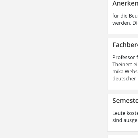
Anerken
für die Be
werden. Di
Fachber
Professor 
Theinert e
mika Websi
deutscher 
Semeste
Leute koste
sind ausge